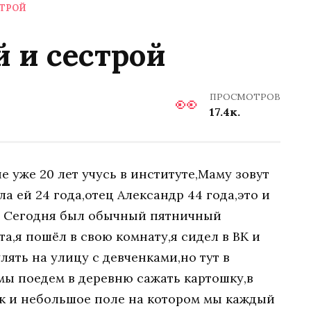
СТРОЙ
 и сестрой
ПРОСМОТРОВ
17.4к.
е уже 20 лет учусь в институте,Маму зовут
ла ей 24 года,отец Александр 44 года,это и
а. Сегодня был обычный пятничный
а,я пошёл в свою комнату,я сидел в ВК и
лять на улицу с девченками,но тут в
мы поедем в деревню сажать картошку,в
к и небольшое поле на котором мы каждый