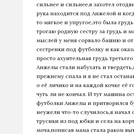
сильнее и сильнее,я захотел отодв
рука находится под Анжелой и когд
то мягкое и упругое,это была грудь
трогаю родную сестру за грудь и м
мыслей у меня сорвало башню и от 
сестренки под футболку и как оказ
просто ахуительная грудь третьего 
Анжелы стали набухать и твердеть,
прежнему спала и я не стал остана
о её личико и на каждой кочке её 
чуть ли не кончал. И тут машина о
футболки Анжелы и притворился б
неужели что-то случилось,я начал 
трусики из под юбки и села на кор
моча,пописав мама стала раком выт