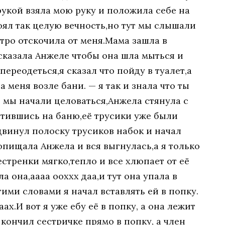
рукой взяла мою руку и положила себе на
тоял так целую вечность,но тут мы слышали
тро отскочила от меня.Мама зашла в
сказала Анжеле чтобы она шла мыться и
ереодеться,я сказал что пойду в туалет,а
 меня возле бани. — я так и знала что ты
 мы начали целоваться,Анжела стянула с
отившись на баню,её трусики уже были
сдвинул полоску трусиков набок и начал
опищала Анжела и вся выгнулась,а я только
естренки мягко,тепло и все хлюпает от её
 она,аааа ооххх даа,и тут она упала в
этими словами я начал вставлять ей в попку.
х.И вот я уже ебу её в попку, а она лежит
 кончил сестричке прямо в попку, а член