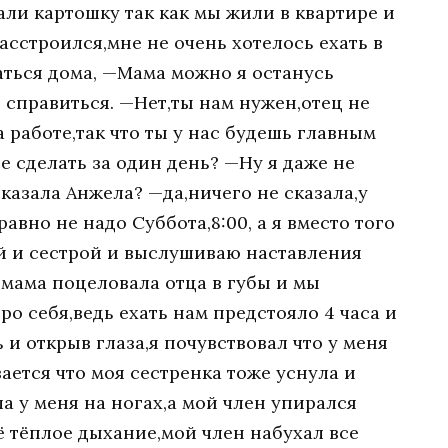
ли картошку так как мы жили в квартире и
асстроился,мне не очень хотелось ехать в
аться дома, —Мама можно я останусь
 справиться. —Нет,ты нам нужен,отец не
а работе,так что ты у нас будешь главным
 сделать за один день? —Ну я даже не
сказала Анжела? —да,ничего не сказала,у
равно не надо Суббота,8:00, а я вместо того
й и сестрой и выслушиваю наставления
 мама поцеловала отца в губы и мы
ро себя,ведь ехать нам предстояло 4 часа и
 и открыв глаза,я почувствовал что у меня
вается что моя сестренка тоже уснула и
ла у меня на ногах,а мой член упирался
её тёплое дыхание,мой член набухал все