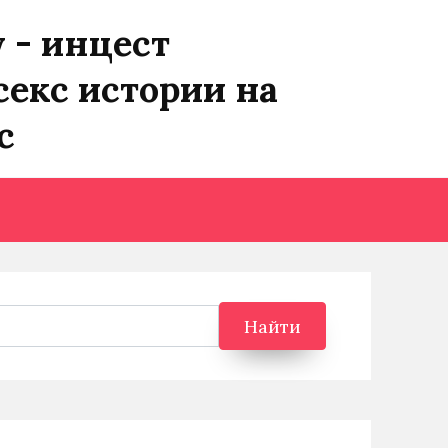
y - инцест
секс истории на
с
Найти