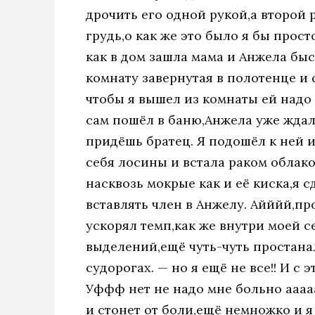
дрочить его одной рукой,а второй 
грудь,о как же это было я бы прос
как в дом зашла мама и Анжела быс
комнату завернутая в полотенце и 
чтобы я вышел из комнаты ей надо п
сам пошёл в баню,Анжела уже ждала
придёшь братец. Я подошёл к ней и
себя лосины и встала раком облак
насквозь мокрые как и её киска,я 
вставлять член в Анжелу. Айййй,пр
ускорял темп,как же внутри моей с
выделений,ещё чуть-чуть простанала
судорогах. — но я ещё не все!! И с 
Уффф нет не надо мне больно аааааа
и стонет от боли,ещё немножко и я