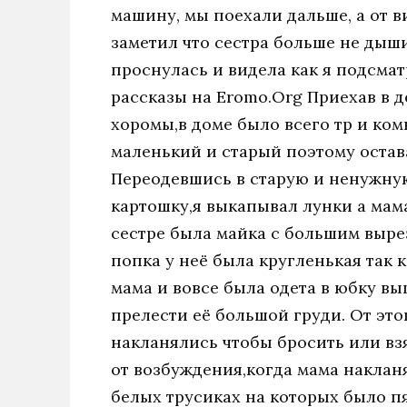
машину, мы поехали дальше, а от ви
заметил что сестра больше не дыши
проснулась и видела как я подсма
рассказы на Eromo.Org Приехав в
хоромы,в доме было всего тр и ком
маленький и старый поэтому остава
Переодевшись в старую и ненужну
картошку,я выкапывал лунки а мама
сестре была майка с большим выре
попка у неё была кругленькая так 
мама и вовсе была одета в юбку вы
прелести её большой груди. От это
накланялись чтобы бросить или вз
от возбуждения,когда мама накланя
белых трусиках на которых было п