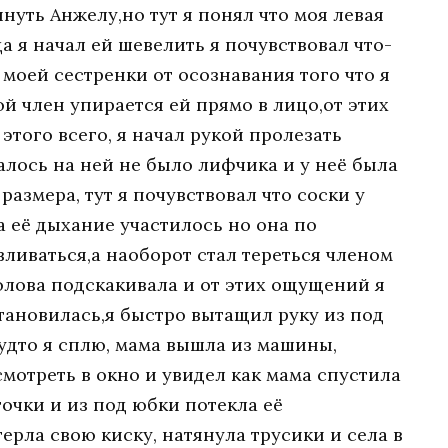
инуть Анжелу,но тут я понял что моя левая
а я начал ей шевелить я почувствовал что-
 моей сестренки от осознавания того что я
ой член упирается ей прямо в лицо,от этих
этого всего, я начал рукой пролезать
алось на ней не было лифчика и у неё была
размера, тут я почувствовал что соски у
а её дыхание участилось но она по
вливаться,а наоборот стал тереться членом
голова подскакивала и от этих ощущений я
становилась,я быстро вытащил руку из под
удто я сплю, мама вышла из машины,
смотреть в окно и увидел как мама спустила
точки и из под юбки потекла её
ерла свою киску, натянула трусики и села в