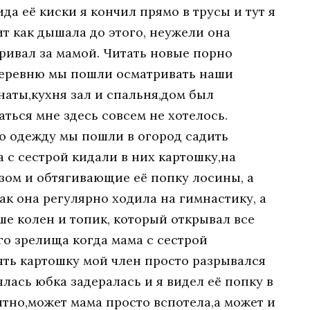
да её киски я кончил прямо в трусы и тут я
т как дышала до этого, неужели она
тривал за мамой. Читать новые порно
 деревню мы пошли осматривать наши
наты,кухня зал и спальня,дом был
ться мне здесь совсем не хотелось.
ю одежду мы пошли в огород садить
 с сестрой кидали в них картошку,на
зом и обтягивающие её попку лосины, а
как она регулярно ходила на гимнастику, а
ше колен и топик, который открывал все
го зрелища когда мама с сестрой
ять картошку мой член просто разрывался
лась юбка задералась и я видел её попку в
ятно,может мама просто вспотела,а может и