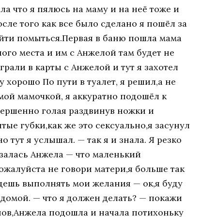
ла что я пялюсь на маму и на неё тоже и
сле того как все было сделано я пошёл за
йти помыться.Первая в баню пошла мама
ного места и им с Анжелой там будет не
грали в карты с Анжелой и тут я захотел
у хорошо По пути в туалет, я решил,а не
мой мамочкой, я аккуратно подошёл к
вершенно голая раздвинув ножки и
ые губки,как же это сексуально,я засунул
о тут я услышал. — так я и знала. Я резко
азалась Анжела — что маленький
жалуйста не говори матери,я больше так
удешь выполнять мои желания — ок,я буду
 домой. — что я должен делать? — покажи
анов,Анжела подошла и начала потихоньку