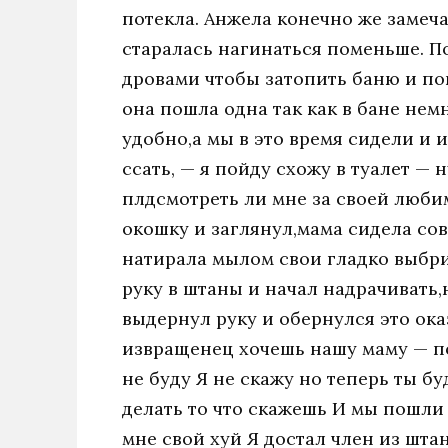
потекла. Анжела конечно же замеча
старалась нагинаться поменьше. По
дровами чтобы затопить баню и по
она пошла одна так как в бане нем
удобно,а мы в это время сидели и и
ссать, — я пойду схожу в туалет — н
плдсмотреть ли мне за своей люби
окошку и заглянул,мама сидела со
натирала мылом свои гладко выбрит
руку в штаны и начал надрачивать,н
выдернул руку и обернулся это ок
извращенец хочешь нашу маму — по
не буду Я не скажу но теперь ты б
делать то что скажешь И мы пошли
мне свой хуй Я достал член из шт