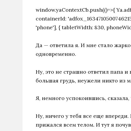
window.yaContextCb.push(()=>{ Ya.adf
containerId: 'adfox_1634710500746215', pa
'phone'], { tabletWidth: 830, phoneWidt
Да — ответила я. И мне стало жарк
одновременно.
Ну, это не страшно ответил папа и
большая грудь, неужели никто из м
Я, немного успокоившись, сказала, 
Ну, ничего у тебя все еще впереди
прижался всем телом. И тут я почув