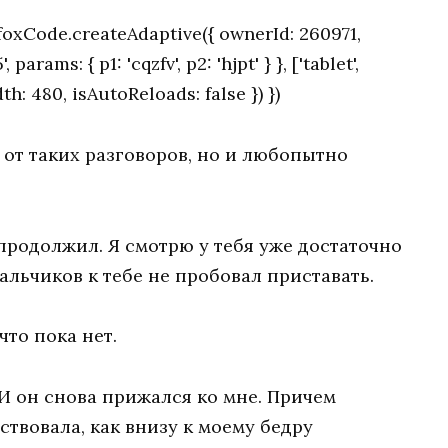
oxCode.createAdaptive({ ownerId: 260971,
rams: { p1: 'cqzfv', p2: 'hjpt' } }, ['tablet',
h: 480, isAutoReloads: false }) })
о от таких разговоров, но и любопытно
 продолжил. Я смотрю у тебя уже достаточно
альчиков к тебе не пробовал приставать.
что пока нет.
. И он снова прижался ко мне. Причем
ствовала, как внизу к моему бедру