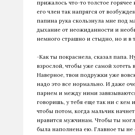
прижалось что-то толстое горячее 
его член так напрягся от возбужде
папина рука скользнула мне под ма
дыхание от неожиданности и необ
немного страшно и стыдно, но и в 
-Как ты покраснела, сказал папа. Н
взрослой, чтобы уже самой хотеть в
Наверное, твои подружки уже вовсю
надо это все нормально. И даже оч
парнем и между ними завязываются
говоришь, у тебя еще так ни с кем и
чтобы потом, когда мальчик начнет 
нравится мужчинам. Чтобы ты могла
была наполнена ею. Главное ты не 