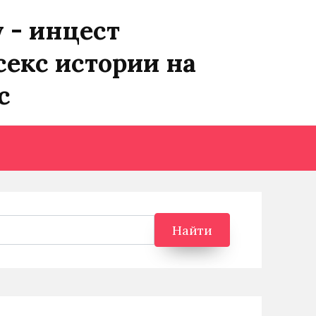
y - инцест
секс истории на
с
Найти