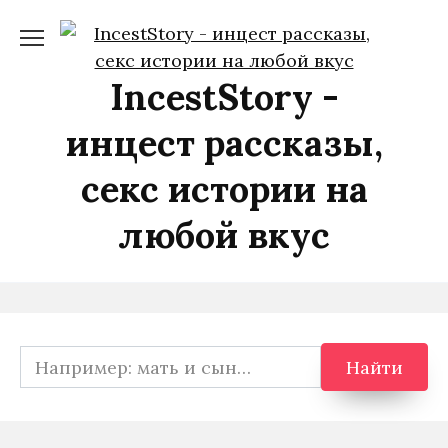
Перейти
к
содержанию
IncestStory -
инцест рассказы,
секс истории на
любой вкус
Search
Найти
for: