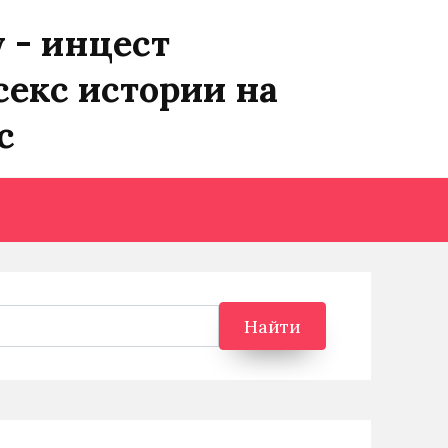
y - инцест
секс истории на
с
Найти