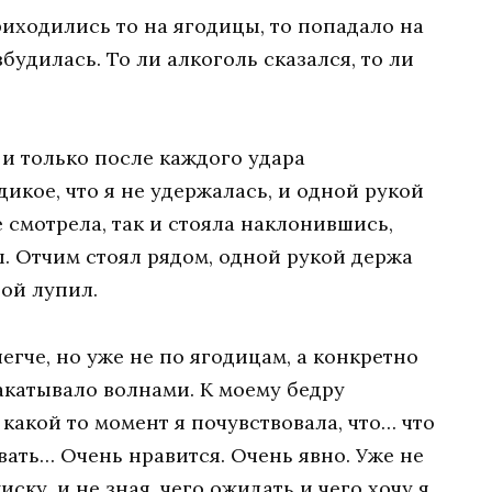
риходились то на ягодицы, то попадало на
збудилась. То ли алкоголь сказался, то ли
 и только после каждого удара
икое, что я не удержалась, и одной рукой
е смотрела, так и стояла наклонившись,
. Отчим стоял рядом, одной рукой держа
ой лупил.
легче, но уже не по ягодицам, a конкретно
акатывало волнами. К моему бедру
какой то момент я почувствовала, что… что
вать… Очень нравится. Очень явно. Уже не
ску, и не зная, чего ожидать и чего хочу я