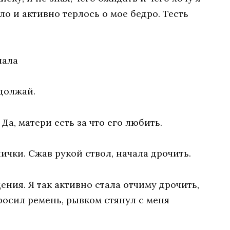
ало и активно терлось o мое бедро. Тесть
нала
должай.
Да, матери есть за что его любить.
ички. Сжав рукой ствол, начала дрочить.
ения. Я так активно стала отчиму дрочить,
росил ремень, рывком стянул с меня