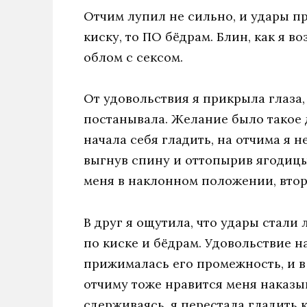
Отчим лупил не сильно, и удары п
киску, то ПО бёдрам. Блин, как я во
облом с сексом.
От удовольствия я прикрыла глаза,
постанывала. Желание было такое д
начала себя гладить, на отчима я н
выгнув спину и оттопырив ягодицы
меня в наклонном положении, втор
В друг я ощутила, что удары стали 
по киске и бёдрам. Удовольствие н
прижималась его промежность, и в 
отчиму тоже нравится меня наказы
сдерживаясь, я перестала гладить ки