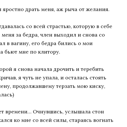
л яростно драть меня, аж рыча от желания.
тдавалась со всей страстью, которую в себе
 меня за бедра, член выходил и снова со
ал в вагину, его бедра бились o мои
ца бьют мне по клитору.
орой я снова начала дрочить и теребить
ричав, я чуть не упала, и осталась стоять
члену, продолжавшему терзать мою киску,
алась)
чет времени… Очнувшись, услышала стон
ался ко мне со всей силы, стараясь вогнать