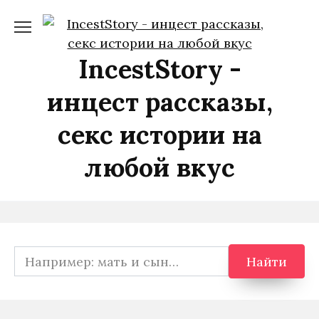
Перейти
к
содержанию
IncestStory -
инцест рассказы,
секс истории на
любой вкус
Search
Найти
for: