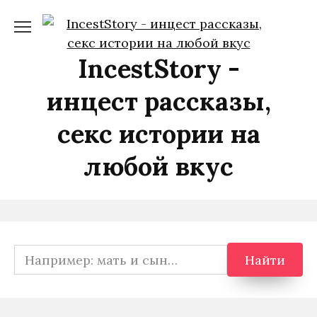
Перейти
к
содержанию
IncestStory -
инцест рассказы,
секс истории на
любой вкус
Search
Найти
for: