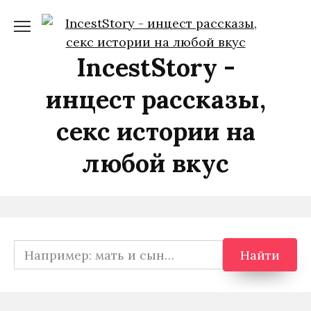
Перейти
к
содержанию
IncestStory -
инцест рассказы,
секс истории на
любой вкус
Search
Найти
for: