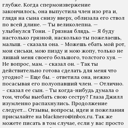
глубже. Когда спермоизвержение
закончилось, она выпустила член изо рта и,
глядя на сына снизу вверх, облизала его ствол
по всей длине. — Ты великолепна. —
улыбнулся Тони. – Грязная блядь. — Я буду
настолько грязной, насколько ты пожелаешь,
малыш. – сказала она. – Можешь ебать мой рот,
мои сиськи, мою пизду и мою жопу, только не
лишай меня своего большого, толстого хуя. —
Не вопрос, мам. – сказал он. – Так ты
действительно готова сделать для меня что
угодно? — Еще бы. – ответила она, нежно
посасывая его полуопавший член. — Отлично.
– сказал ее сын. – Ты когда-нибудь думала о
том, чтобы выебать свою сестру? Глаза Джилл
изумленно распахнулись. Продолжение
следует… Отзывы, вопросы, идеи и пожелания
присылайте на blacknero@inbox.ru. Так же
можете писать в том случае, если у вас просто