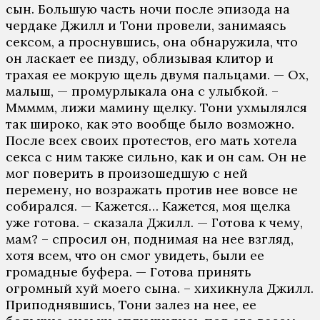
сын. Большую часть ночи после эпизода на
чердаке Джилл и Тони провели, занимаясь
сексом, а проснувшись, она обнаружила, что
он ласкает ее пизду, облизывая клитор и
трахая ее мокрую щель двумя пальцами. — Ох,
малыш, — промурлыкала она с улыбкой. –
Ммммм, лижи мамину щелку. Тони ухмылялся
так широко, как это вообще было возможно.
После всех своих протестов, его мать хотела
секса с ним также сильно, как и он сам. Он не
мог поверить в произошедшую с ней
перемену, но возражать против нее вовсе не
собирался. — Кажется… Кажется, моя щелка
уже готова. – сказала Джилл. — Готова к чему,
мам? – спросил он, поднимая на нее взгляд,
хотя всем, что он смог увидеть, были ее
громадные буфера. — Готова принять
огромный хуй моего сына. – хихикнула Джилл.
Приподнявшись, Тони залез на нее, ее