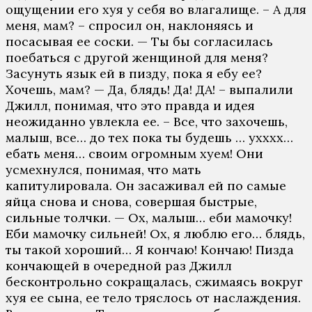
ощущении его хуя у себя во влагалище. – А для
меня, мам? – спросил он, наклоняясь и
посасывая ее соски. — Ты бы согласилась
поебаться с другой женщиной для меня?
Засунуть язык ей в пизду, пока я ебу ее?
Хочешь, мам? — Да, блядь! Да! ДА! – выпалили
Джилл, понимая, что это правда и идея
неожиданно увлекла ее. – Все, что захочешь,
малыш, все… до тех пока ты будешь … ухххх…
ебать меня… своим огромным хуем! Они
усмехнулся, понимая, что мать
капитулировала. Он засаживал ей по самые
яйца снова и снова, совершая быстрые,
сильные толчки. — Ох, малыш… еби мамочку!
Еби мамочку сильней! Ох, я люблю его… блядь,
ты такой хороший… Я кончаю! Кончаю! Пизда
кончающей в очередной раз Джилл
бесконтрольно сокращалась, сжимаясь вокруг
хуя ее сына, ее тело тряслось от наслаждения.