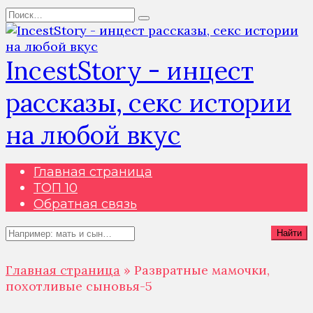
Перейти
Search
к
for:
содержанию
IncestStory - инцест
рассказы, секс истории
на любой вкус
Главная страница
ТОП 10
Обратная связь
Search
Найти
for:
Главная страница
»
Развратные мамочки,
похотливые сыновья-5