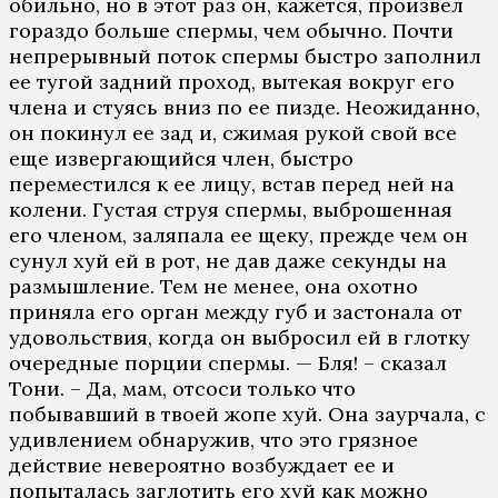
обильно, но в этот раз он, кажется, произвел
гораздо больше спермы, чем обычно. Почти
непрерывный поток спермы быстро заполнил
ее тугой задний проход, вытекая вокруг его
члена и стуясь вниз по ее пизде. Неожиданно,
он покинул ее зад и, сжимая рукой свой все
еще извергающийся член, быстро
переместился к ее лицу, встав перед ней на
колени. Густая струя спермы, выброшенная
его членом, заляпала ее щеку, прежде чем он
сунул хуй ей в рот, не дав даже секунды на
размышление. Тем не менее, она охотно
приняла его орган между губ и застонала от
удовольствия, когда он выбросил ей в глотку
очередные порции спермы. — Бля! – сказал
Тони. – Да, мам, отсоси только что
побывавший в твоей жопе хуй. Она заурчала, с
удивлением обнаружив, что это грязное
действие невероятно возбуждает ее и
попыталась заглотить его хуй как можно