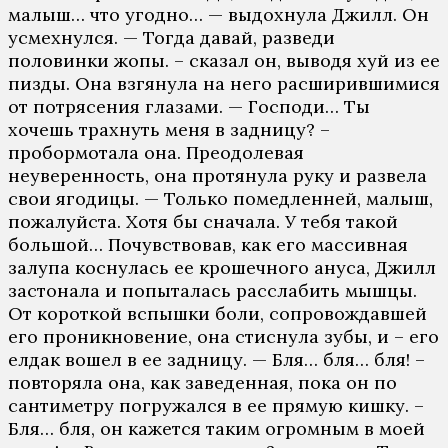
малыш… что угодно… — выдохнула Джилл. Он
усмехнулся. — Тогда давай, разведи
половинки жопы. – сказал он, выводя хуй из ее
пизды. Она взгянула на него расширившимися
от потрясения глазами. — Господи… Ты
хочешь трахнуть меня в задницу? –
пробормотала она. Преодолевая
неуверенность, она протянула руку и развела
свои ягодицы. — Только помедленней, малыш,
пожалуйста. Хотя бы сначала. У тебя такой
большой… Почувствовав, как его массивная
залупа коснулась ее крошечного ануса, Джилл
застонала и попыталась расслабить мышцы.
От короткой вспышки боли, сопровождавшей
его проникновение, она стиснула зубы, и – его
елдак вошел в ее задницу. — Бля… бля… бля! –
повторяла она, как заведенная, пока он по
сантиметру погружался в ее прямую кишку. –
Бля… бля, он кажется таким огромным в моей