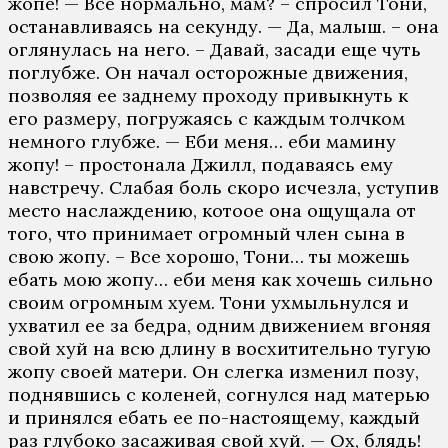
жопе! — Все нормально, мам? – спросил Тони,
останавливаясь на секунду. — Да, малыш. – она
оглянулась на него. – Давай, засади еще чуть
поглубже. Он начал осторожные движения,
позволяя ее заднему проходу привыкнуть к
его размеру, погружаясь с каждым толчком
немного глубже. — Еби меня… еби мамину
жопу! – простонала Джилл, подаваясь ему
навстречу. Слабая боль скоро исчезла, уступив
место наслаждению, котоое она ощущала от
того, что принимает огромный член сына в
свою жопу. – Все хорошо, Тони… ты можешь
ебать мою жопу… еби меня как хочешь сильно
своим огромным хуем. Тони ухмыльнулся и
ухватил ее за бедра, одним движением вгоняя
свой хуй на всю длину в восхитительно тугую
жопу своей матери. Он слегка изменил позу,
поднявшись с коленей, согнулся над матерью
и принялся ебать ее по-настоящему, каждый
раз глубоко засаживая свой хуй. — Ох, блядь!