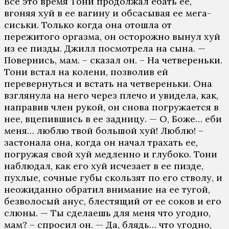
Все это время Тони продолжал ебать ее,
вгоняя хуй в ее вагину и обсасывая ее мега-
сиськи. Только когда она отошла от
пережитого оргазма, он осторожно вынул хуй
из ее пизды. Джилл посмотрела на сына. —
Повернись, мам. – сказал он. – На четвереньки.
Тони встал на колени, позволив ей
перевернуться и встать на четвереньки. Она
взглянула на него через плечо и увидела, как,
направив член рукой, он снова погружается в
нее, вцепившись в ее задницу. — О, Боже… еби
меня… люблю твой большой хуй! Люблю! –
застонала она, когда он начал трахать ее,
погружая свой хуй медленно и глубоко. Тони
наблюдал, как его хуй исчезает в ее пизде,
пухлые, сочные губы скользят по его стволу, и
неожиданно обратил внимание на ее тугой,
безволосый анус, блестящий от ее соков и его
слюны. — Ты сделаешь для меня что угодно,
мам? – спросил он. — Да, блядь… что угодно,