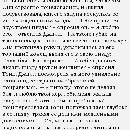
большие сиськи сплющились под его весом.
Они страстно поцеловались, и Джилл
почувствовала, как его залупа коснулась ее
истекающей соком манды. — Тебе нравится
вкус твоей пизды? – спросил он. — Я люблю
его. – ответила Джилл. – На твоих губах, на
твоих пальцах, но больше всего – на твоем хуе.
Она протянула руку и, ухватившись за его
торчащий конец, ввела его в свою пизду: —
Оххх, бля… Как хорошо… — А тебе нравится
лизать пизду другой женщине? – спросил
Тони. Джилл посмотрела на него удивленно,
однако идее странным образом ей
понравилась. — Я никогда этого не делала…
бля, я люблю твой хер… еби меня, малыш. –
охнула она. А хотела бы попробовать? –
поинтересовался Тони, погружая член глубоко
в ее пизду, трахая ее долгими, медленными
движениями. — Ох, малыш… не знаю… —
вздохнула она, пытаясь сосредоточиться на