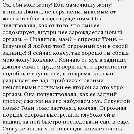
Ох, еби мою жопу! Еби мамочкину жопу! –
вопила Джилл, не веря испытываемым от
жесткой ебли в зад ощущениям. Она
чувствовала, как от того, что сын ее
содомирует, внутри нее зарождается новый
оргазм. — Нравится, мам? – спросил Тони. —
Безумно! Я люблю твой огромный хуй в своей
заднице! Я сейчас кончу, так хорошо ты ебешь
мою жопу! Кончаю… Кончаю от хуя в заднице!
Джилл сама с трудом верила, что произносит
подобные гнусности, в то время как сын
разрывает ее зад, приближая своими
неистовыми толчками ее второй за это утро
оргазм. Она почувствовала, как ее задний
проход сжался на его набухшем хуе. Секундой
позже Тони тоже застонал, кончая. Огромная
порция спермы выстрелила глубоко ей в
кишки, за ней быстро последовали еще и еще.
Она уже знала, что он всегда кончает очень