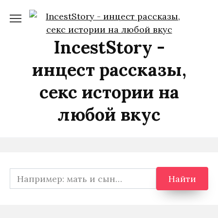
Перейти
к
содержанию
IncestStory -
инцест рассказы,
секс истории на
любой вкус
Search
Найти
for: