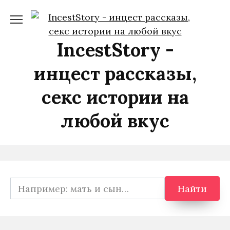
Перейти
к
содержанию
IncestStory -
инцест рассказы,
секс истории на
любой вкус
Search
Найти
for: