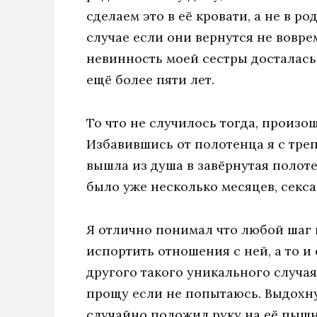
сделаем это в её кровати, а не в р
случае если они вернутся не вовре
невинность моей сестры досталась
ещё более пяти лет.
То что не случилось тогда, произо
Избавившись от полотенца я с тре
вышла из душа в завёрнутая полоте
было уже несколько месяцев, секса
Я отлично понимал что любой шаг 
испортить отношения с ней, а то и
другого такого уникального случая
прощу если не попытаюсь. Выдохну
случайно положил руку на её пышн