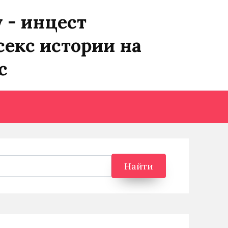
y - инцест
секс истории на
с
Найти