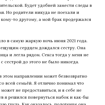
одительской. Будет удобней замести следы в
мя. Но родители никуда не поехали и
 кому-то другому, а мой брак продержался
шло в самую жаркую ночь июня 2021 года.
пещущим сердцем дождался сестру. Она
нца и легла рядом. Секса тогда у меня не
 с сестрой до этого не было никогда.
в этом направлении может безвозвратно
 со всей семьёй. Я отлично понимал что
 может не предоставиться, и я себе не
в я решился повернуться набок и как-бы
ую грудь. Как оказалось, полотенце она