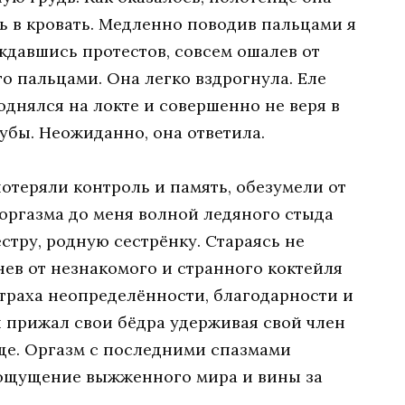
ь в кровать. Медленно поводив пальцами я
ждавшись протестов, совсем ошалев от
го пальцами. Она легко вздрогнула. Еле
однялся на локте и совершенно не веря в
губы. Неожиданно, она ответила.
отеряли контроль и память, обезумели от
 оргазма до меня волной ледяного стыда
естру, родную сестрёнку. Стараясь не
нев от незнакомого и странного коктейля
страха неопределённости, благодарности и
 прижал свои бёдра удерживая свой член
ще. Оргазм с последними спазмами
й ощущение выжженного мира и вины за