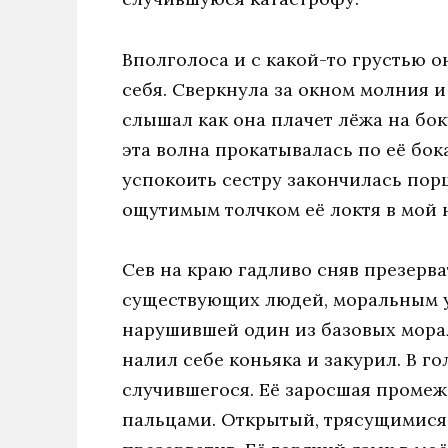
Вполголоса и с какой-то грустью о
себя. Сверкнула за окном молния и
слышал как она плачет лёжа на бок
эта волна прокатывалась по её бо
успокоить сестру закончилась пор
ощутимым толчком её локтя в мой 
Сев на краю гадливо сняв презерва
существующих людей, моральным у
нарушившей один из базовых мора
налил себе коньяка и закурил. В г
случившегося. Её заросшая проме
пальцами. Открытый, трясущимися 