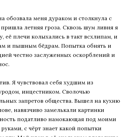
на обозвала меня дураком и столкнула с
 пришла летняя гроза. Сквозь шум ливня я
у, её плечи колыхались в такт всхлипам, и
кам и пышным бёдрам. Попытка обнять и
цией честно заслуженных оскорблений и
нос.
тив. Я чувствовал себя худшим из
родом, инцестником. Сволочью
льных запретов общества. Вышел на кухню
олове, навязчиво замелькали картинки
жность податливо намокающая под моими
руками, с чёрт знает какой попытки