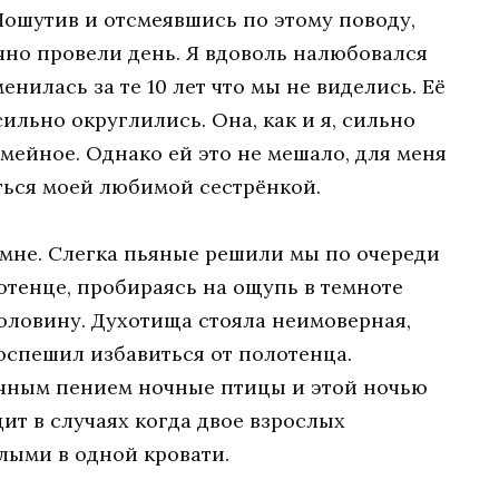
Пошутив и отсмеявшись по этому поводу,
чно провели день. Я вдоволь налюбовался
енилась за те 10 лет что мы не виделись. Её
сильно округлились. Она, как и я, сильно
емейное. Однако ей это не мешало, для меня
аться моей любимой сестрёнкой.
 мне. Слегка пьяные решили мы по очереди
отенце, пробираясь на ощупь в темноте
половину. Духотища стояла неимоверная,
оспешил избавиться от полотенца.
очным пением ночные птицы и этой ночью
ит в случаях когда двое взрослых
лыми в одной кровати.