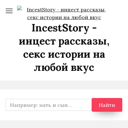
Перейти
к
содержанию
IncestStory -
инцест рассказы,
секс истории на
любой вкус
Search
Найти
for: