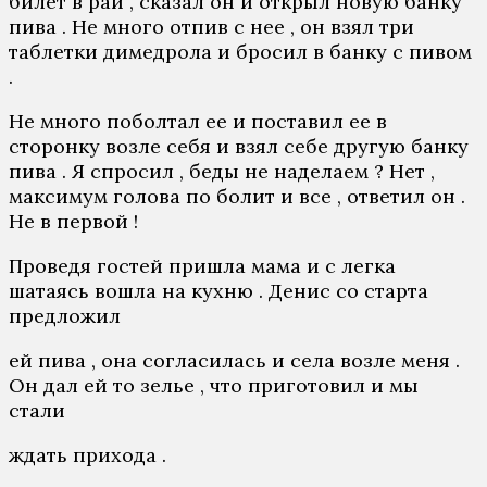
билет в рай , сказал он и открыл новую банку
пива . Не много отпив с нее , он взял три
таблетки димедрола и бросил в банку с пивом
.
Не много поболтал ее и поставил ее в
сторонку возле себя и взял себе другую банку
пива . Я спросил , беды не наделаем ? Нет ,
максимум голова по болит и все , ответил он .
Не в первой !
Проведя гостей пришла мама и с легка
шатаясь вошла на кухню . Денис со старта
предложил
ей пива , она согласилась и села возле меня .
Он дал ей то зелье , что приготовил и мы
стали
ждать прихода .