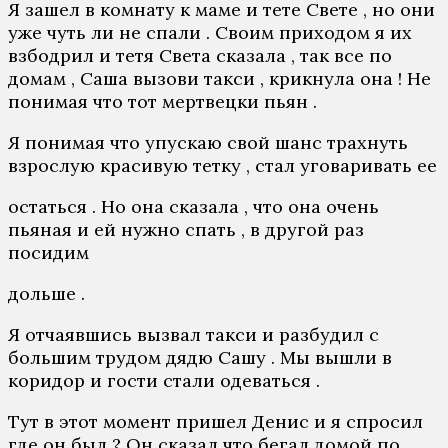
Я зашел в комнату к мaмe и тете Свете , но они
уже чуть ли не спали . Своим приходом я их
взбодрил и тетя Света сказала , так все по
домам , Саша вызови такси , крикнула она ! Не
понимая что тот мертвецки пьян .
Я понимая что упускаю свой шанс трахнуть
взрослую красивую тетку , стал уговаривать ее
остаться . Но она сказала , что она очень
пьяная и ей нужно спать , в другой раз
посидим
дольше .
Я отчаявшись вызвал такси и разбудил с
большим трудом дядю Сашу . Мы вышли в
коридор и гости стали одеваться .
Тут в этот момент пришел Денис и я спросил
где он был ? Он сказал что бегал домой по