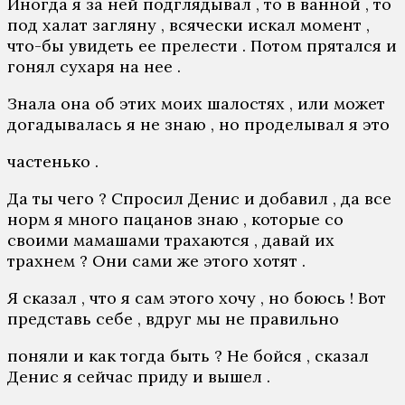
Иногда я за ней подглядывал , то в ванной , то
под халат загляну , всячески искал момент ,
что-бы увидеть ее прелести . Потом прятался и
гонял сухаря на нее .
Знала она об этих моих шалостях , или может
догадывалась я не знаю , но проделывал я это
частенько .
Да ты чего ? Спросил Денис и добавил , да все
норм я много пацанов знаю , которые со
своими мамашами трахаются , давай их
трахнем ? Они сами же этого хотят .
Я сказал , что я сам этого хочу , но боюсь ! Вот
представь себе , вдруг мы не правильно
поняли и как тогда быть ? Не бойся , сказал
Денис я сейчас приду и вышел .