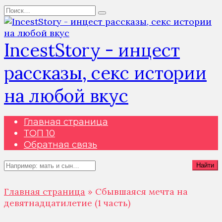
Перейти
Search
к
for:
содержанию
IncestStory - инцест
рассказы, секс истории
на любой вкус
Главная страница
ТОП 10
Обратная связь
Search
Найти
for:
Главная страница
»
Сбывшаяся мечта на
девятнадцатилетие (1 часть)