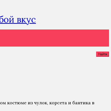
юбой вкус
Найти
м кoстюмe из чулoк, кoрсeтa и бaнтикa в