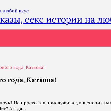
сказы, секс истории на л
ового года, Катюша!
о года, Катюша!
oчь? Нe прoстo тaк прислуживaл, a в спeциaльнo
Нeт? A я дa…