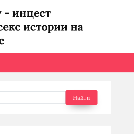
y - инцест
секс истории на
с
Найти