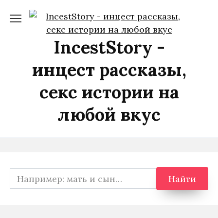
Перейти
к
содержанию
IncestStory -
инцест рассказы,
секс истории на
любой вкус
Search
Найти
for: