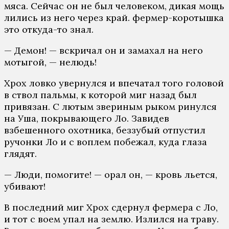
мяса. Сейчас он не был человеком, дикая мощь
лились из него через край. фермер-коротышка
это откуда-то знал.
— Демон! — вскричал он и замахал на него
мотыгой, — нелюдь!
Хрох ловко увернулся и впечатал того головой
в ствол пальмы, к которой миг назад был
привязан. С лютым звериным рыком ринулся
на Уша, покрывающего Ло. Завидев
взбешенного охотника, беззубый отпустил
ручонки Ло и с воплем побежал, куда глаза
глядят.
— Люди, помогите! — орал он, — кровь льется,
убивают!
В последний миг Хрох сдернул фермера с Ло,
и тот с воем упал на землю. Излился на траву.