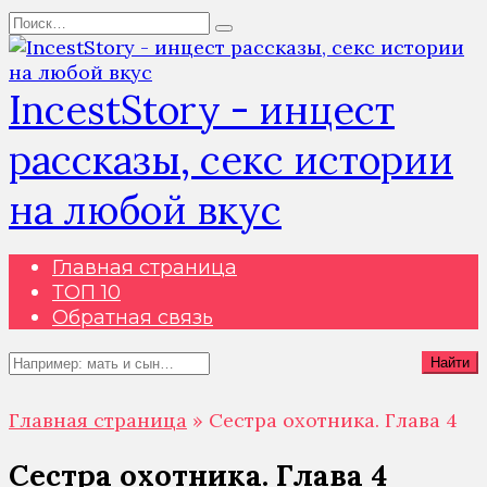
Перейти
Search
к
for:
содержанию
IncestStory - инцест
рассказы, секс истории
на любой вкус
Главная страница
ТОП 10
Обратная связь
Search
Найти
for:
Главная страница
»
Сестра охотника. Глава 4
Сестра охотника. Глава 4