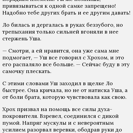
привязываться к одной самке запрещено!
Надобно тебе других брать и ее другим давать!
Ло билась и дергалась в руках беззубого, но
трепыхания только сильней вгоняли в нее
стержень Уша.
— Смотри, а ей нравится, она уже сама мне
подмогает, — Уш все говорил с Хрохом, и это
его распаляло все больше. — Сейчас буду в эту
самочку плескать.
С этими словами Уш заходил в щелке Ло
быстрее. Она кричала, но не от натиска Уша, а
от боли брата, которую чувствовала как свою.
Хрох призвал на помощь все силы духа-
покровителя. Взревел, соединился с дикой
пумой. Напряг мускулы и с невероятным
усилием разорвал веревки, ободрав руки до