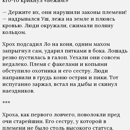
кто-то крикнул «Бежим!»
— Держите их, они нарушили законы племени!
— надрывался Уш, лежа на земле и плюясь
кровью. Люди окружали, сжимали поляну
кольцом.
Хрох подсадил Ло на коня, одним махом
запрыгнул сам, ударил пятками в бока. Лошадь
резво пустилась в галоп. Уехали они совсем
недалеко. Племя с факелами и копьями
обступило охотника и его сестру. Люди
направили в грудь коню острия и пики. Тот
испуганно заржал, встал на дыбы и скинул
наездников.
***
Хроха, как первого ловчего, поволокли пред
очи старейшин. Его сестру, у которой в
племени не было столь высокого статуса,