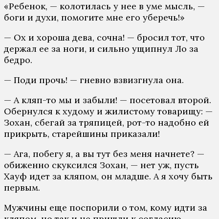
«Ребенок, — колотилась у нее в уме мысль, —
боги и духи, помогите мне его уберечь!»
— Ох и хороша дева, сочна! — бросил тот, что
держал ее за ноги, и сильно ущипнул Ло за
бедро.
— Поди прочь! — гневно взвизгнула она.
— А кляп-то мы и забыли! — посетовал второй.
Обернулся к худому и жилистому товарищу: —
Зохан, сбегай за тряпицей, рот-то надобно ей
прикрыть, старейшины приказали!
— Ага, побегу я, а вы тут без меня начнете? —
обиженно скуксился Зохан, — нет уж, пусть
Хауф идет за кляпом, он младше. А я хочу быть
первым.
Мужчины еще поспорили о том, кому идти за
кляпом, но так и не пришли к согласию.