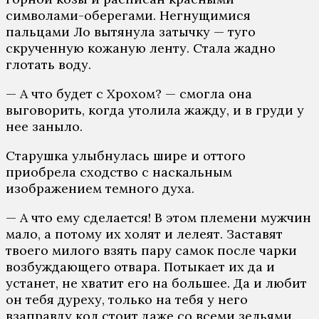
символами-оберегами. Негнущимися
пальцами Ло вытянула затычку — туго
скрученную кожаную ленту. Стала жадно
глотать воду.
— А что будет с Хрохом? — смогла она
выговорить, когда утолила жажду, и в груди у
нее заныло.
Старушка улыбнулась шире и оттого
приобрела сходство с наскальным
изображением темного духа.
— А что ему сделается! В этом племени мужчин
мало, а потому их холят и лелеят. Заставят
твоего милого взять пару самок после чарки
возбуждающего отвара. Потыкает их да и
устанет, не хватит его на большее. Да и любит
он тебя дуреху, только на тебя у него
взаправду кол стоит даже со всеми зельями.