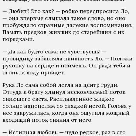
— Любит? Это как? — робко переспросила Ло,
— она впервые слышала такое слово, но оно
пробуждало странные далекие воспоминания.
Память предков, живших до старейшин с их
порядками.
— Да как будто сама не чувствуешь! —
провидицу забавляла наивность Ло. — Положи
ручонку на сердце и поймешь. Он ради тебя и
огонь, и воду пройдет.
Рука Ло сама собой легла на центр груди.
Оттуда к брату хлынул нескончаемый поток
сияющего света. Расплавленное жидкое
солнце напополам со сладкой негой. Голова у
нее закружилась, когда она ощутила мощный
входящий поток сияния от него.
— Истинная любовь — чудо редкое, раз в сто