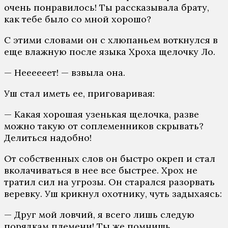
очень понравилось! Ты рассказывала брату,
как тебе было со мной хорошо?
С этими словами он с хлюпаньем воткнулся в
еще влажную после языка Хроха щелочку Ло.
— Неееееет! — взвыла она.
Уш стал иметь ее, приговаривая:
— Какая хорошая узенькая щелочка, разве
можно такую от соплеменников скрывать?
Делиться надобно!
От собственных слов он быстро окреп и стал
вколачиваться в нее все быстрее. Хрох не
тратил сил на угрозы. Он старался разорвать
веревку. Уш крикнул охотнику, чуть задыхаясь:
— Друг мой ловчий, я всего лишь следую
порядкам племени! Ты же помнишь,