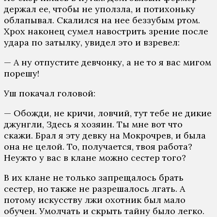
держал ее, чтобы не уползла, и потихоньку
облапывал. Скалился на нее беззубым ртом.
Хрох наконец сумел навострить зрение после
удара по затылку, увидел это и взревел:
— А ну отпустите девчонку, а не то я вас мигом
порешу!
Уш покачал головой:
— Обожди, не кричи, ловчий, тут тебе не дикие
джунгли, Здесь я хозяин. Ты мне вот что
скажи. Брал я эту девку на Мокрочрев, и была
она не целой. То, получается, твоя работа?
Неужто у вас в клане можно сестер того?
В их клане не только запрещалось брать
сестер, но также не разрешалось лгать. А
потому искусству лжи охотник был мало
обучен. Умолчать и скрыть тайну было легко.