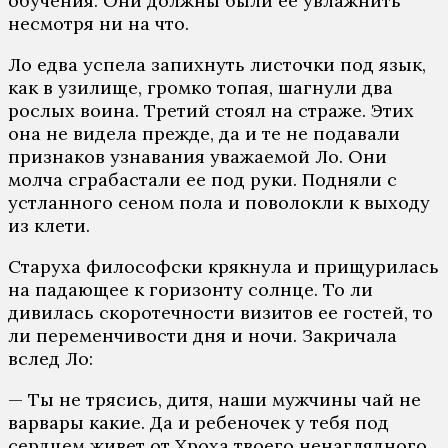
обучения. Они должны были ее увлажнить
несмотря ни на что.
Ло едва успела запихнуть листочки под язык,
как в узилище, громко топая, шагнули два
рослых воина. Третий стоял на страже. Этих
она не видела прежде, да и те не подавали
признаков узнавания уважаемой Ло. Они
молча сграбастали ее под руки. Подняли с
устланного сеном пола и поволокли к выходу
из клети.
Старуха философски крякнула и прищурилась
на падающее к горизонту солнце. То ли
дивилась скоротечности визитов ее гостей, то
ли переменчивости дня и ночи. Закричала
вслед Ло:
— Ты не трясись, дитя, наши мужчины чай не
варвары какие. Да и ребеночек у тебя под
сердцем живет от Хроха твоего ненаглядного.