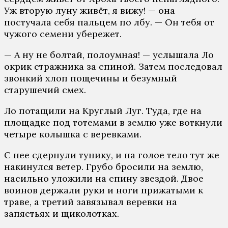
Уж вторую луну живёт, я вижу! — она
постучала себя пальцем по лбу. — Он тебя от
чужого семени убережет.
— А ну не болтай, полоумная! — услышала Ло
окрик стражника за спиной. Затем последовал
звонкий хлоп пощечины и безумный
старушечий смех.
Ло потащили на Круглый Луг. Туда, где на
площадке под тотемами в землю уже воткнули
четыре колышка с веревками.
С нее сдернули тунику, и на голое тело тут же
накинулся ветер. Грубо бросили на землю,
насильно уложили на спину звездой. Двое
воинов держали руки и ноги прижатыми к
траве, а третий завязывал веревки на
запястьях и щиколотках.