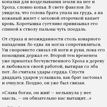
копалки для возделывания земли на нее и
Хроха, словно копья. В свете факелов Ло
увидела, что голова брата упала на грудь, а на
кожаный жилет с меховой оторочкой капает
кровь. Коротышка суетливо привязывал его
спиной к стволу пальмы чуть поодаль.
От страха и неожиданности столь коварного
нападения Ло едва ли могла сопротивляться.
Уш сноровисто связал ей ноги и руки, пока его
помощник держал ее. Второй тем временем
уже примотал бесчувственного Хроха к дереву
и любовался своей работой, вытирая со лба
пот. Ло считала удары сердца. Спустя
двадцать ударов услышала, как брат застонал
и очнулся. Поздно, он уже был связан.
«Слава богам, он жив! — мелькнула у нее
мысль, — он обязательно нас вытащит…»