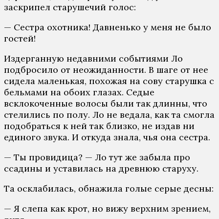
заскрипел старушечий голос:
— Сестра охотника! Давненько у меня не было
гостей!
Издерганную недавними событиями Ло
подбросило от неожиданности. В шаге от нее
сидела маленькая, похожая на сову старушка с
бельмами на обоих глазах. Седые
всклокоченные волосы были так длинны, что
стелились по полу. Ло не ведала, как та смогла
подобраться к ней так близко, не издав ни
единого звука. И откуда знала, чья она сестра.
— Ты провидица? — Ло тут же забыла про
ссадины и уставилась на древнюю старуху.
Та осклабилась, обнажила голые серые десны:
— Я слепа как крот, но вижу верхним зрением,