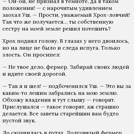
— Ой-ой, не признал в темноте, да в таком
положении! — с нарочитым удивлением
заохал Уш. — Прости, уважаемый Хрох-ловчий!
Так что же получается… ты собственную
сестру на моей земле решил потешить?
Хрох поднял голову. В глазах у него двоилось,
но на лице не было и следа испуга. Только
злость. Он просипел:
— Не твое дело, фермер. Забирай своих людей
и идите своей дорогой.
— Так я и шел! — подбоченился Уш. — Это вы за
каким-то лешим забрались на мою землю.
Обхожу владения и тут слышу — говорят.
Прислушался — такое говорят, аж страшно
делается. Все заветы старейшин вам будто
пустой звук.
Ло скорчилась в путах. Долговязый фермер