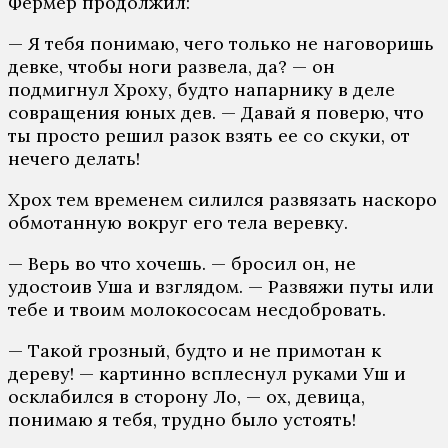
Фермер продолжил:
— Я тебя понимаю, чего только не наговоришь
девке, чтобы ноги развела, да? — он
подмигнул Хроху, будто напарнику в деле
совращения юных дев. — Давай я поверю, что
ты просто решил разок взять ее со скуки, от
нечего делать!
Хрох тем временем силился развязать наскоро
обмотанную вокруг его тела веревку.
— Верь во что хочешь. — бросил он, не
удостоив Уша и взглядом. — Развяжи путы или
тебе и твоим молокососам несдобровать.
— Такой грозный, будто и не примотан к
дереву! — картинно всплеснул руками Уш и
осклабился в сторону Ло, — ох, девица,
понимаю я тебя, трудно было устоять!