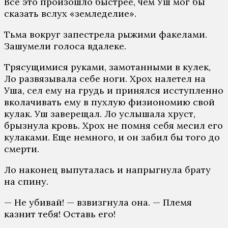
Все это произошло быстрее, чем Уш мог бы
сказать вслух «земледелие».
Тьма вокруг запестрела рыжими факелами.
Зашумели голоса вдалеке.
Трясущимися руками, замотанными в кулек,
Ло развязывала себе ноги. Хрох налетел на
Уша, сел ему на грудь и принялся исступленно
вколачивать ему в пухлую физиономию свой
кулак. Уш заверещал. Ло услышала хруст,
брызнула кровь. Хрох не помня себя месил его
кулаками. Еще немного, и он забил бы того до
смерти.
Ло наконец выпуталась и напрыгнула брату
на спину.
— Не убивай! — взвизгнула она. — Племя
казнит тебя! Оставь его!