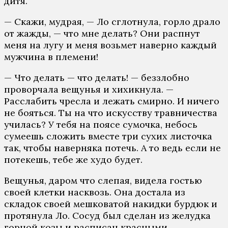
дитя.
— Скажи, мудрая, — Ло сглотнула, горло драло
от жажды, — что мне делать? Они распнут
меня на лугу и меня возьмет наверно каждый
мужчина в племени!
— Что делать — что делать! — беззлобно
проворчала вещунья и хихикнула. —
Расслабить чресла и лежать смирно. И ничего
не бояться. Ты на что искусству травничества
училась? У тебя на поясе сумочка, небось
сумеешь сложить вместе три сухих листочка
так, чтобы наверняка потечь. А то ведь если не
потекешь, тебе же худо будет.
Вещунья, даром что слепая, видела гостью
своей клетки насквозь. Она достала из
складок своей мешковатой накидки бурдюк и
протянула Ло. Сосуд был сделан из желудка
горной козы и расписан красными