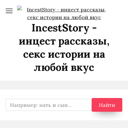
Перейти
к
содержанию
IncestStory -
инцест рассказы,
секс истории на
любой вкус
Search
Найти
for: