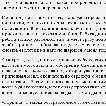
Так, что давайте пацаны, каждый хорошенько вл
таком положении, перед всеми.
Меня продолжали хлыстать, жопа уже горела, а
парни увидели это по пятнышку на моих трусах
послушной?! Всё это произнёс парень в татуиров
присядем пацаны, сказал мой брат. Ребята дви
ребята только расселись там, и меня сразу пол
чтобы принести побольше подушек. А руки его 
сиськи, «толстый» в наглую шарился у меня под
Я мокрела, текла, и не чувствовала себя хозяйк
выставил мои сиськи на обозрение. Самый нете
оказалась в каком то рванье, которое уже нич
приподнял меня, окончательно стряхнув с меня
свои стволы. Затем, он снова вернул меня к ним 
возле хуя «гориллы», и тот сразу протолкнул е
а остальные пустились разведывать мои дырочки
«Горилла» с таким остервенением стал ебать мен