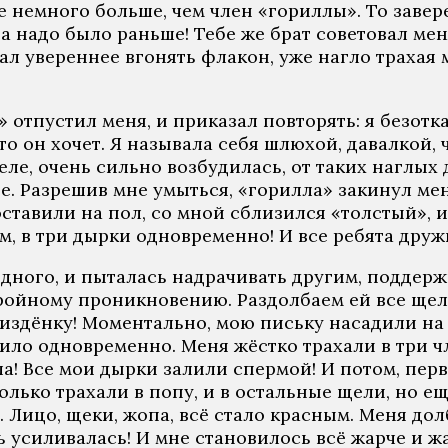
немного больше, чем член «гориллы». То завере
а надо было раньше! Тебе же брат советовал мен
ал увереннее вгонять флакон, уже нагло трахая 
 отпустил меня, и приказал повторять: я безотказ
то он хочет. Я называла себя шлюхой, давалкой,
ле, очень сильно возбудилась, от таких наглых 
е. Разрешив мне умыться, «горилла» закинул мен
ставили на пол, со мной сблизился «толстый», и
ем, в три дырки одновременно! И все ребята дру
одного, и пыталась надрачивать другим, поддерж
 тройному проникновению. Раздолбаем ей все щел
пиздёнку! Моментально, мою письку насадили на 
дило одновременно. Меня жёстко трахали в три чл
ла! Все мои дырки залили спермой! И потом, пер
олько трахали в попу, и в остальные щели, но ещ
Лицо, щеки, жопа, всё стало красным. Меня дол
 усиливалась! И мне становилось всё жарче и жа