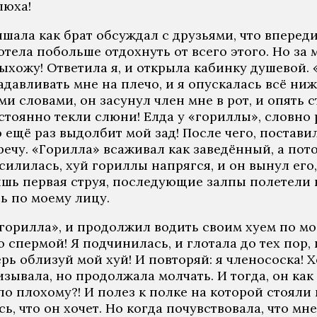
люха!
шала как брат обсуждал с друзьями, что впереди
отела побольше отдохнуть от всего этого. Но за 
хожу! Ответила я, и открыла кабинку душевой. «
давливать мне на плечо, и я опускалась всё ни
ими словами, он засунул член мне в рот, и опять 
постоянно текли слюни! Елда у «гориллы», словно
то ещё раз выдолбит мой зад! После чего, постав
тречу. «Горилла» всаживал как заведённый, а пот
силилась, хуй гориллы напрягся, и он вынул его
шь первая струя, последующие залпы полетели на
ь по моему лицу.
горилла», и продолжил водить своим хуем по мое
спермой! Я подчинилась, и глотала до тех пор, 
ь облизуй мой хуй! И повторяй: я членососка! 
зывала, но продолжала молчать. И тогда, он как
 по плохому?! И полез к полке на которой стоял
ь, что он хочет. Но когда почувствовала, что м