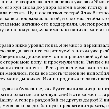
потише «горилла», а то шлюшка уже захлёбывает
о, его хуй снова до упора влетел в мою глотку, 
ала глотать! Ну и соска твоя сестра! Я так быст
ька вся покрылась влагой, и я хотела, чтобы кто
остальные активно его поддержали. Он попросил
нули на подушки, максимально напихав мне их по
ораздо ниже уровня попы. Я немного переживала 
 сказал: да заткните ей рот хуем! А потом уже р
 Уверенным движением, он направил свой хуй мне
ух сторон мою попу, и просунули член. Тычки с 
меня стали кончать. Весь рот в сперме, жопа тож
ни менялись, пока все шесть членов не выдолбил
ех моих дырочках! И они продолжали закачивать
ощущала бульканье, как будто выпила литр напитк
ратно охватывали конвульсии! В эти моменты, др
Дашку! А теперь раздолбай ей другую дырку! И в
 меня, всю раздолбанную, прекратили трахать, 