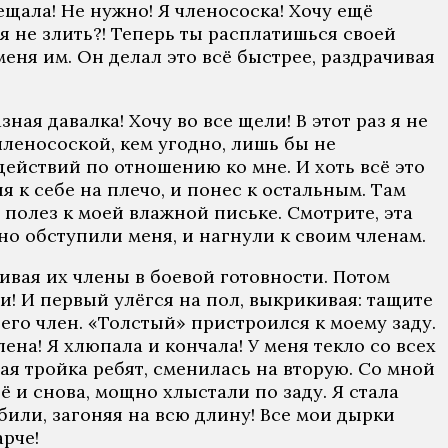
щала! Не нужно! Я членососка! Хочу ещё
я не злить?! Теперь ты расплатишься своей
меня им. Он делал это всё быстрее, раздрачивая
ная давалка! Хочу во все щели! В этот раз я не
 членосоской, кем угодно, лишь бы не
действий по отношению ко мне. И хоть всё это
я к себе на плечо, и понес к остальным. Там
 полез к моей влажной письке. Смотрите, эта
жно обступили меня, и нагнули к своим членам.
ивая их члены в боевой готовности. Потом
и! И первый улёгся на пол, выкрикивая: тащите
его член. «Толстый» пристроился к моему заду.
ена! Я хлюпала и кончала! У меня текло со всех
вая тройка ребят, сменилась на вторую. Со мной
ё и снова, мощно хлыстали по заду. Я стала
били, загоняя на всю длину! Все мои дырки
рче!