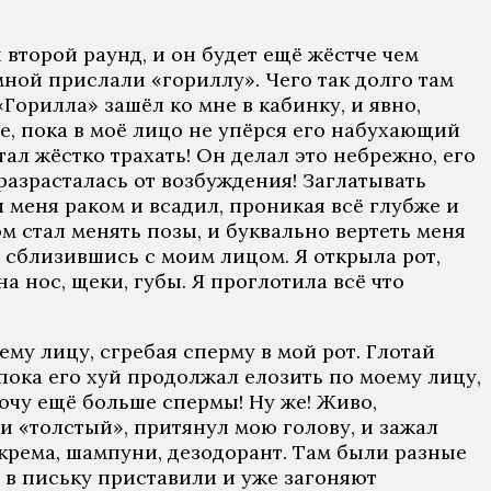
 второй раунд, и он будет ещё жёстче чем
мной прислали «гориллу». Чего так долго там
Горилла» зашёл ко мне в кабинку, и явно,
же, пока в моё лицо не упёрся его набухающий
стал жёстко трахать! Он делал это небрежно, его
 разрасталась от возбуждения! Заглатывать
ил меня раком и всадил, проникая всё глубже и
ом стал менять позы, и буквально вертеть меня
, сблизившись с моим лицом. Я открыла рот,
 нос, щеки, губы. Я проглотила всё что
му лицу, сгребая сперму в мой рот. Глотай
пока его хуй продолжал елозить по моему лицу,
Хочу ещё больше спермы! Ну же! Живо,
 и «толстый», притянул мою голову, и зажал
и крема, шампуни, дезодорант. Там были разные
не в письку приставили и уже загоняют