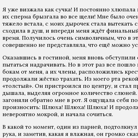
Я уже визжала как сучка! И постоянно хлюпала 
их сперма брызгала во все щели! Мне было оче
тяжело встала, с моих дырочек стала вытекать 
сходила в душ, и впереди меня ждёт финальный 
время. Получилось очень символичным, что в эт
совершенно не представляла, что ещё можно уст
Оказавшись в гостиной, меня вновь обступили с
пытаться надрачивать. Но в этот раз все пошло
бокам от меня, а их члены, расположились крест
продолжали жёстко трахать. Из моего рта реко
«толстый». Он пристроился по центру, и стал п
дышала, выделяя огромное количество слюней. 
загоняли обратно мне в рот. Я ощущала себя п
произносить: Шлюха! Шлюха! Шлюха! И продолж
невероятно мокрой, и начала сочиться.
В какой то момент, один из парней, подтолкнул 
рука, и заметив, какая я влажная, он громко ска