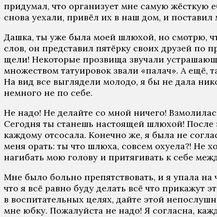
придумал, что организует мне самую жёсткую еб
снова уехали, привёл их в наш дом, и поставил
Дашка, ты уже была моей шлюхой, но смотрю, чт
слов, он представил пятёрку своих друзей по пр
щели! Некоторые прозвища звучали устрашающе.
множеством татуировок звали «палач». А ещё, т
На вид все выглядели молодо, я бы не дала нико
немного не по себе.
Не надо! Не делайте со мной ничего! Взмолилась
Сегодня ты станешь настоящей шлюхой! После э
каждому отсосала. Конечно же, я была не соглас
меня орать: ты что шлюха, совсем охуела?! Не х
нагибать мою голову и притягивать к себе межд
Мне было больно препятствовать, и я упала на 
что я всё равно буду делать всё что прикажут 
в воспитательных целях, дайте этой непослушно
мне юбку. Пожалуйста не надо! Я согласна, кажд