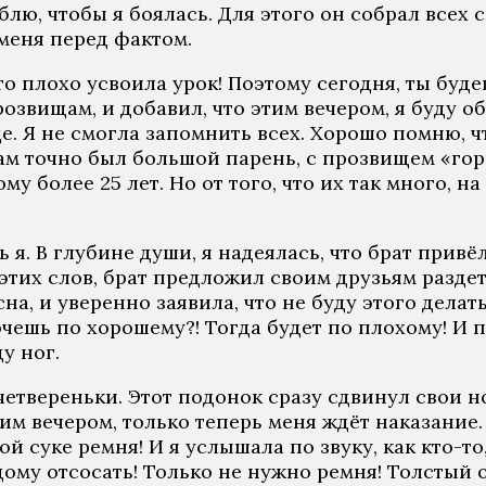
лю, чтобы я боялась. Для этого он собрал всех 
 меня перед фактом.
о плохо усвоила урок! Поэтому сегодня, ты буд
озвищам, и добавил, что этим вечером, я буду об
 Я не смогла запомнить всех. Хорошо помню, чт
ам точно был большой парень, с прозвищем «горил
му более 25 лет. Но от того, что их так много, н
 я. В глубине души, я надеялась, что брат привё
тих слов, брат предложил своим друзьям раздеть
на, и уверенно заявила, что не буду этого делат
очешь по хорошему?! Тогда будет по плохому! И п
у ног.
четвереньки. Этот подонок сразу сдвинул свои н
этим вечером, только теперь меня ждёт наказание
й суке ремня! И я услышала по звуку, как кто-то
ому отсосать! Только не нужно ремня! Толстый от