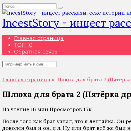
Перейти
Search
к
for:
содержанию
IncestStory - инцест рас
Главная страница
ТОП 10
Обратная связь
Search
for:
Главная страница
»
Шлюха для брата 2 (Пятёрка
Шлюха для брата 2 (Пятёрка др
На чтение
16 мин
Просмотров
1.7к.
После того как брат узнал, что я лентяйка. Он 
доволен был и он, и я. Ну или брат всё же был 