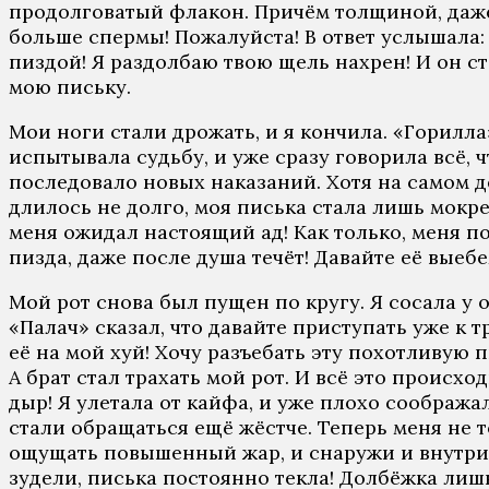
продолговатый флакон. Причём толщиной, даже 
больше спермы! Пожалуйста! В ответ услышала: 
пиздой! Я раздолбаю твою щель нахрен! И он ст
мою письку.
Мои ноги стали дрожать, и я кончила. «Горилла»
испытывала судьбу, и уже сразу говорила всё, ч
последовало новых наказаний. Хотя на самом де
длилось не долго, моя писька стала лишь мокре
меня ожидал настоящий ад! Как только, меня по
пизда, даже после душа течёт! Давайте её выеб
Мой рот снова был пущен по кругу. Я сосала у 
«Палач» сказал, что давайте приступать уже к
её на мой хуй! Хочу разъебать эту похотливую 
А брат стал трахать мой рот. И всё это происхо
дыр! Я улетала от кайфа, и уже плохо сообража
стали обращаться ещё жёстче. Теперь меня не т
ощущать повышенный жар, и снаружи и внутри. 
зудели, писька постоянно текла! Долбёжка лишь