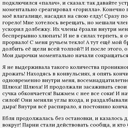
подключился «палач», и сказал: так давайте ус
моментально среагировал «горилла». Конечно п
моё влагалище, насадил на свою елду! Сразу пос
горело! Мне хотелось верещать, но мешали член
ускорил долбежку. Их члены ёрзали внутри меня
беспрерывно хлюпать! И не в силах терпеть, я 
прорвало! С меня ручьем текло! А тут ещё мой 
долбить её щели всей толпой?! И после этого, о
Мои дырочки моментально начали сокращаться
Я не выдерживала такого количества проникнове
дрожать! Находясь в конвульсиях, я опять кончи
одновременно внутри меня, восемнадцатилетне
Шлюха! Шлюха! И продолжали засаживать свои ч
сучка обкончается! Выжмем с нее все соки! И н
силой! Они меняли углы входа, и раздалбывали
дыра! Внутри всё распирало, я постоянно конча
Ебля продолжалась без остановки, и казалось д
вокруг! Парни стали действовать сообща, и кто