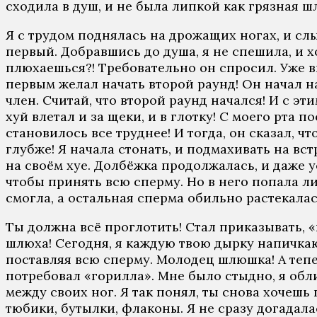
сходила в душ, и не была липкой как грязная ш
Я с трудом поднялась на дрожащих ногах, и слы
первый. Добравшись до душа, я не спешила, и х
плюхаешься?! Требовательно он спросил. Уже вы
первым желал начать второй раунд! Он начал на
член. Считай, что второй раунд начался! И с эт
хуй влетал и за щеки, и в глотку! С моего рта 
становилось все труднее! И тогда, он сказал, ч
глубже! Я начала стонать, и подмахивать на вс
на своём хуе. Долбёжка продолжалась, и даже у
чтобы принять всю сперму. Но в него попала ли
смогла, а остальная сперма обильно растекалас
Ты должна всё проглотить! Стал приказывать, «
шлюха! Сегодня, я каждую твою дырку напичкаю 
поставляя всю сперму. Молодец шлюшка! А тепер
потребовал «горилла». Мне было стыдно, я обли
между своих ног. Я так понял, ты снова хочешь
тюбики, бутылки, флаконы. Я не сразу догадалас