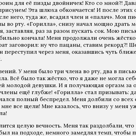
троим для её пизды двойничек! Кто со мной?! Да
рисунем! Эта шлюха обкончается! И после этих с
ле него, туда же, всадил член и «палач». Моя пи
ы во рту. «Горилла», снизу начал мощно драть ме
, заставляя, раз за разом пускать сок. Мою пись
обильно кончала! Меня продолжали очень жёстко 
брат заговорил: ну что пацаны, ставим рекорд?! 
н переступил через меня, оказавшись чуть ближе 
.
ний. У меня было три члена во рту, два в письке
ла. Всё было так жёстко, что я даже не могла се
й молодой девушки. И я получающая оргазм за о
лены ещё глубже! «Горилла» стал призывать: да
ачался полный беспредел. Меня долбили со всех 
 мне все щели! Мне казалось, что внизу у меня 
ла!
лится целую вечность. Меня так раздолбали, что
 был на подходе, немного замедлял темп, чтобы 