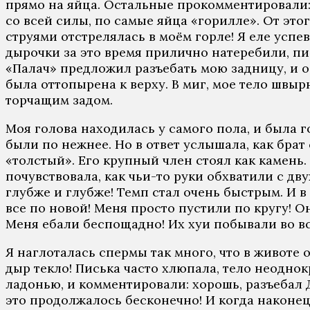
прямо на яйца. Остальные прокомментировали: 
со всей силы, по самые яйца «горилле». От этог
струями отстрелялась в моём горле! Я еле успев
дырочки за это время прилично натеребили, пис
«Палач» предложил разъебать мою задницу, и 
была оттопырена к верху. В миг, мое тело швыр
торчащим задом.
Моя голова находилась у самого пола, и была г
были по нежнее. Но в ответ услышала, как брат
«толстый». Его крупный член стоял как камень.
почувствовала, как чьи-то руки обхватили с дв
глубже и глубже! Темп стал очень быстрым. И в 
все по новой! Меня просто пустили по кругу! О
Меня ебали беспощадно! Их хуи побывали во вс
Я наглоталась спермы так много, что в животе 
дыр текло! Писька часто хлюпала, тело неоднок
ладонью, и комментировали: хорошь, разъебал 
это продолжалось бесконечно! И когда наконец,