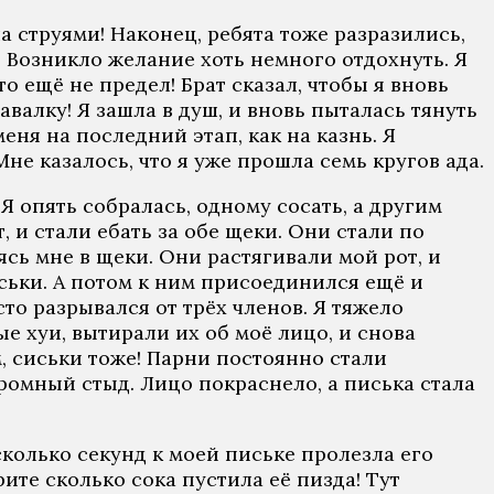
а струями! Наконец, ребята тоже разразились,
 Возникло желание хоть немного отдохнуть. Я
о ещё не предел! Брат сказал, чтобы я вновь
валку! Я зашла в душ, и вновь пыталась тянуть
еня на последний этап, как на казнь. Я
не казалось, что я уже прошла семь кругов ада.
Я опять собралась, одному сосать, а другим
, и стали ебать за обе щеки. Они стали по
аясь мне в щеки. Они растягивали мой рот, и
иськи. А потом к ним присоединился ещё и
то разрывался от трёх членов. Я тяжело
е хуи, вытирали их об моё лицо, и снова
, сиськи тоже! Парни постоянно стали
омный стыд. Лицо покраснело, а писька стала
есколько секунд к моей письке пролезла его
трите сколько сока пустила её пизда! Тут