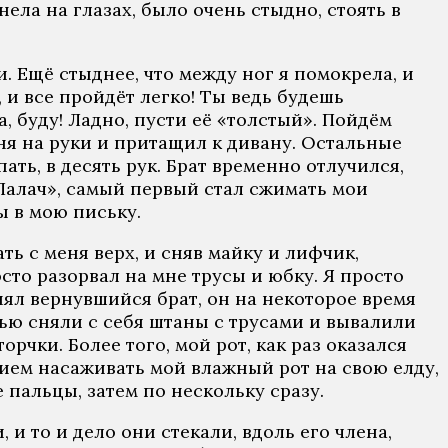
ела на глазах, было очень стыдно, стоять в
 Ещё стыднее, что между ног я помокрела, и
и все пройдёт легко! Ты ведь будешь
а, буду! Ладно, пусти её «толстый». Пойдём
ня на руки и притащил к дивану. Остальные
ть, в десять рук. Брат временно отлучился,
Палач», самый первый стал сжимать мои
ы в мою письку.
ать с меня верх, и сняв майку и лифчик,
сто разорвал на мне трусы и юбку. Я просто
нял вернувшийся брат, он на некоторое время
тью сняли с себя штаны с трусами и вывалили
орчки. Более того, мой рот, как раз оказался
нием насаживать мой влажный рот на свою елду,
 пальцы, затем по нескольку сразу.
 и то и дело они стекали, вдоль его члена,