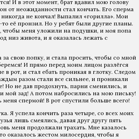
ся! И в этот момент, брат вдавил мою голову
и он от неожиданности стал кончать. Его сперма
ро никогда не кончал! Выпалил «горилла». Мои
-то её пронзил. Но у ребят были другие планы.
, чтобы меня уложили на подушки, и моя попа
д низ живота, и я оказалась лежать с
за свою попку, и стала просить, чтобы со мной
азберемся! И прямо перед моим лицом разлёгся
 в рот, и стал ебать проникая в глотку. Следом
каждым разом стали все сильнее, и проникали
е! Но не дав продохнуть, парни сменились, и
и мой зад! А потом набросились на мою письку!
 меня спермой! В рот спустили больше всего!
а. Я успела кончить раза четыре, со всех моих
узья лишь смеялись, давая друг другу пять
новь меня продолжали трахать. Мне казалось
это оказалось жестом милосердия, чтобы я