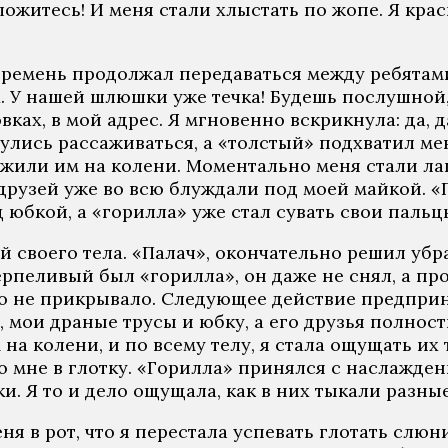
ожитесь! И меня стали хлыстать по жопе. Я красн
 ремень продолжал передаваться между ребятами.
. У нашей шлюшки уже течка! Будешь послушной, 
ках, в мой адрес. Я мгновенно вскрикнула: да, д
нулись рассаживаться, а «толстый» подхватил ме
ожили им на колени. Моментально меня стали лапа
друзей уже во всю блуждали под моей майкой. «
 юбкой, а «горилла» уже стал сувать свои пальц
ой своего тела. «Палач», окончательно решил убр
рпеливый был «горилла», он даже не снял, а про
его не прикрывало. Следующее действие предпри
, мои драные трусы и юбку, а его друзья полнос
на колени, и по всему телу, я стала ощущать их т
го мне в глотку. «Горилла» принялся с наслажде
. Я то и дело ощущала, как в них тыкали разные
я в рот, что я перестала успевать глотать слюни,