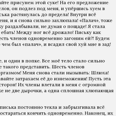
вайте присунем этой суке! На его предложение
лов, он подлез под меня, и упёршись хуем в
ська растянулась до предела! Внутри всё
ня, и я снова сильно захлюпала! «Палач», тоже
ку раздалбывали, не думая о пощаде! Я стала
ебать! Между ног всё дрожало! Письку как
Шесть членов одновременно загоним ей?! Будем
чем был «палач», и всадил свой хуй мне в зад!
, и один в попке. Все моё тело стало сильно
бе такого представить. Шесть членов
ргазмом! Меня снова стали нызывать: Шлюха!
вайте затрахаем её до изнеможения! Пусть эта
сторон! Их члены влетали в меня с огромной
уже не две дырочки, а одна сплошная хлюпающая
 писька постоянно текла и забрызгивала всё
постараться кончить одновременно. Наконец, их