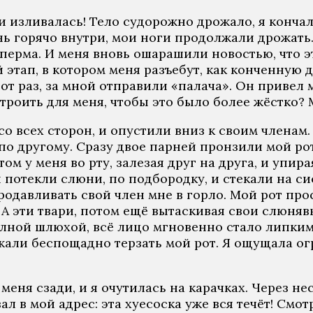
и изливалась! Тело судорожно дрожало, я кончал
нь горячо внутри, мои ноги продолжали дрожать.
сперма. И меня вновь ошарашили новостью, что эт
этап, в котором меня разъебут, как конченную да
от раз, за мной отправили «палача». Он привел м
роить для меня, чтобы это было более жёстко? М
о всех сторон, и опустили вниз к своим членам. 
 по другому. Сразу двое парней пронзили мой рот
ом у меня во рту, залезая друг на друга, и упир
й потекли слюни, по подбородку, и стекали на с
родавливать свой член мне в горло. Мой рот прос
А эти твари, потом ещё вытаскивая свои слюнявы
олной шлюхой, всё лицо мгновенно стало липким
али беспощадно терзать мой рот. Я ощущала огр
меня сзади, и я очутилась на карачках. Через н
зал в мой адрес: эта хуесоска уже вся течёт! Смо