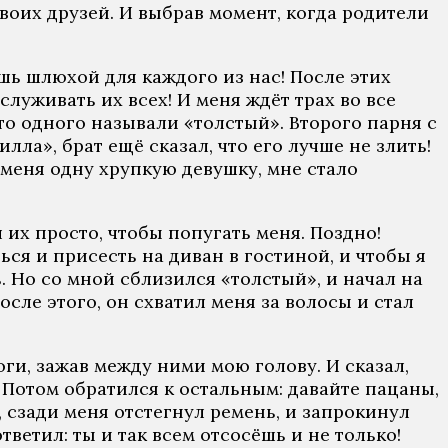
своих друзей. И выбрав момент, когда родители
ешь шлюхой для каждого из нас! После этих
служивать их всех! И меня ждёт трах во все
о одного называли «толстый». Второго парня с
ла», брат ещё сказал, что его лучше не злить!
а меня одну хрупкую девушку, мне стало
л их просто, чтобы попугать меня. Поздно!
ся и присесть на диван в гостиной, и чтобы я
ь. Но со мной сблизился «толстый», и начал на
осле этого, он схватил меня за волосы и стал
оги, зажав между ними мою голову. И сказал,
. Потом обратился к остальным: давайте пацаны,
, сзади меня отстегнул ремень, и запрокинул
ветил: ты и так всем отсосёшь и не только!