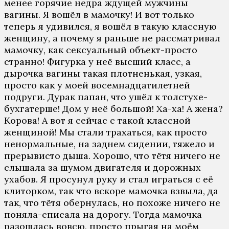
менее горячие недра ждущей мужчины
вагины. Я вошёл в мамочку! И вот только
теперь я удивился, я вошёл в такую классную
женщину, а почему я раньше не рассматривал
мамочку, как сексуальный объект-просто
странно! Фигурка у неё высший класс, а
дырочка вагины такая плотненькая, узкая,
просто как у моей восемнадцатилетней
подруги. Дурак папан, что ушёл к толстухе-
бухгатерше! Дом у неё большой! Ха-ха! А жена?
Корова! А вот я сейчас с такой классной
женщиной! Мы стали трахаться, как просто
ненормальные, на заднем сидении, тяжело и
прерывисто дыша. Хорошо, что тётя ничего не
слышала за шумом двигателя и дорожных
ухабов. Я просунул руку и стал играться с её
клиторком, так что вскоре мамочка взвыла, да
так, что тётя обернулась, но похоже ничего не
поняла-списала на дорогу. Тогда мамочка
разошлась вовсю, просто прыгая на моём