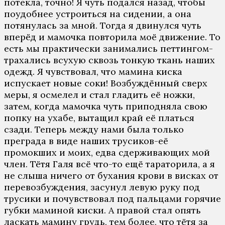
потекла, точно! Я чуть подался назад, чтобы
поудобнее устроиться на сидении, а она
потянулась за мной. Тогда я двинулся чуть
вперёд и мамочка повторила моё движение. То
есть мы практически занимались петтингом-
трахались всухую сквозь тонкую ткань наших
одежд. Я чувствовал, что мамина киска
испускает новые соки! Возбуждённый сверх
меры, я осмелел и стал гладить её ножки,
затем, когда мамочка чуть приподняла свою
попку на ухабе, вытащил край её платься
сзади. Теперь между нами была только
преграда в виде наших трусиков-её
промокших и моих, едва сдерживающих мой
член. Тётя Галя всё что-то ещё тараторила, а я
не слыша ничего от бухания крови в висках от
перевозбуждения, засунул левую руку под
трусики и почувствовал под пальцами горячие
губки маминой киски. А правой стал опять
ласкать мамину грудь, тем более, что тётя за