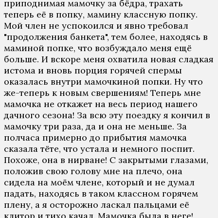
приподнимая мамочку за бёдра, трахать
теперь её в попку, мамину классную попку.
Мой член не успокоился и явно требовал
"продолжения банкета", тем более, находясь в
маминой попке, что возбуждало меня ещё
больше. И вскоре меня охватила новая сладкая
истома и вновь порция горячей спермы
оказалась внутри мамочкиной попки. Ну что
же-теперь к новым свершениям! Теперь мне
мамочка не откажет на весь период нашего
дачного сезона! За всю эту поездку я кончил в
мамочку три раза, да и она не меньше. За
полчаса примерно до прибытия мамочка
сказала тёте, что устала и немного поспит.
Похоже, она в нирване! С закрытыми глазами,
положив свою голову мне на плечо, она
сидела на моём члене, который и не думал
падать, находясь в таком классном горячем
плену, а я осторожно ласкал пальцами её
клитор и тихо качал. Мамочка была в неге!