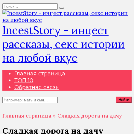
Перейти
Search
к
for:
содержанию
IncestStory - инцест
рассказы, секс истории
на любой вкус
Главная страница
ТОП 10
Обратная связь
Search
Найти
for:
Главная страница
»
Сладкая дорога на дачу
Сладкая дорога на дачу