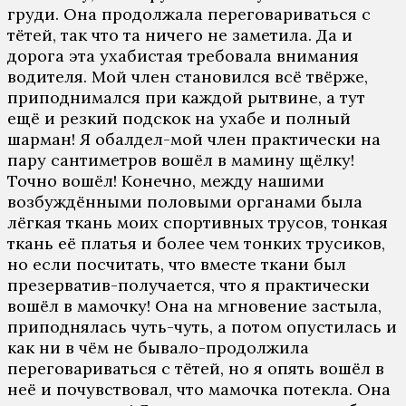
груди. Она продолжала переговариваться с
тётей, так что та ничего не заметила. Да и
дорога эта ухабистая требовала внимания
водителя. Мой член становился всё твёрже,
приподнимался при каждой рытвине, а тут
ещё и резкий подскок на ухабе и полный
шарман! Я обалдел-мой член практически на
пару сантиметров вошёл в мамину щёлку!
Точно вошёл! Конечно, между нашими
возбуждёнными половыми органами была
лёгкая ткань моих спортивных трусов, тонкая
ткань её платья и более чем тонких трусиков,
но если посчитать, что вместе ткани был
презерватив-получается, что я практически
вошёл в мамочку! Она на мгновение застыла,
приподнялась чуть-чуть, а потом опустилась и
как ни в чём не бывало-продолжила
переговариваться с тётей, но я опять вошёл в
неё и почувствовал, что мамочка потекла. Она