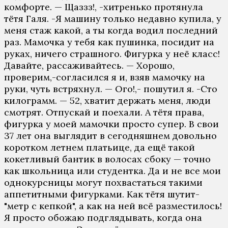
комфорте. — Щаззз!, -хитренько протянула
тётя Галя. -Я машину только недавно купила, у
меня стаж какой, а ты когда водил последний
раз. Мамочка у тебя как пушинка, посидит на
руках, ничего страшного. Фигурка у неё класс!
Давайте, рассаживайтесь. — Хорошо,
проверим,-согласился я и, взяв мамочку на
руки, чуть встряхнул. — Ого!,- пошутил я. -Сто
килограмм. — 52, хватит держать меня, люди
смотрят. Отпускай и поехали. А тётя права,
фигурка у моей мамочки просто супер. В свои
37 лет она выглядит в сегодняшнем довольно
коротком летнем платьице, да ещё такой
кокетливый бантик в волосах сбоку — точно
как школьница или студентка. Да и не все мои
однокурсницы могут похвастаться такими
аппетитными фигурками. Как тётя шутит-
"метр с кепкой", а как на ней всё разместилось!
Я просто обожаю подглядывать, когда она