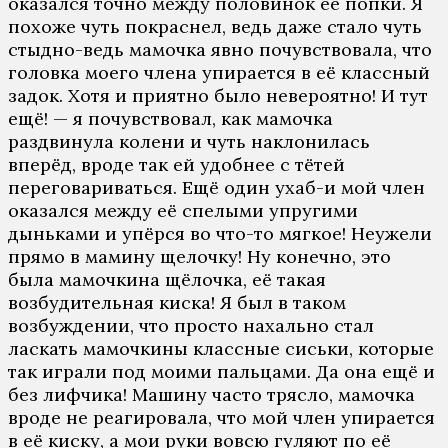
оказался точно между половинок её попки. Я
похоже чуть покраснел, ведь даже стало чуть
стыдно-ведь мамочка явно почувствовала, что
головка моего члена упирается в её классный
задок. Хотя и приятно было невероятно! И тут
ещё! — я почувствовал, как мамочка
раздвинула колени и чуть наклонилась
вперёд, вроде так ей удобнее с тётей
переговариваться. Ещё один ухаб-и мой член
оказался между её спелыми упругими
дыньками и упёрся во что-то мягкое! Неужели
прямо в мамину щелочку! Ну конечно, это
была мамочкина щёлочка, её такая
возбудительная киска! Я был в таком
возбуждении, что просто нахально стал
ласкать мамочкины классные сиськи, которые
так играли под моими пальцами. Да она ещё и
без лифчика! Машину часто трясло, мамочка
вроде не реагировала, что мой член упирается
в её киску, а мои руки вовсю гуляют по её