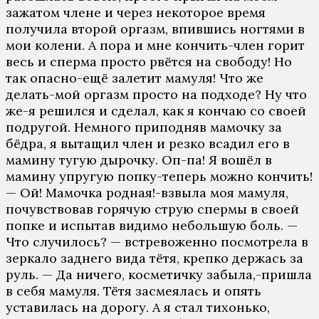
зажатом члене и через некоторое время
получила второй оргазм, впившись ногтями в
мои колени. А пора и мне кончить-член горит
весь и сперма просто рвётся на свободу! Но
так опасно-ещё залетит мамуля! Что же
делать-мой оргазм просто на подходе? Ну что
же-я решился и сделал, как я кончаю со своей
подругой. Немного приподняв мамочку за
бёдра, я вытащил член и резко всадил его в
мамину тугую дырочку. Оп-па! Я вошёл в
мамину упругую попку-теперь можно кончить!
— Ой! Мамочка родная!-взвыла моя мамуля,
почувствовав горячую струю спермы в своей
попке и испытав видимо небольшую боль. —
Что случилось? — встревоженно посмотрела в
зеркало заднего вида тётя, крепко держась за
руль. — Да ничего, косметичку забыла,-пришла
в себя мамуля. Тётя засмеялась и опять
уставилась на дорогу. А я стал тихонько,