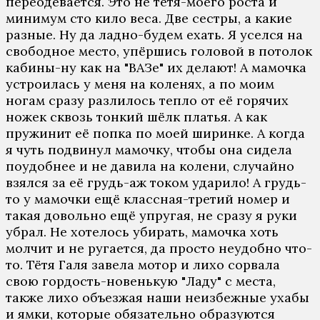
переодевается. Это не тётя-моего роста и
минимум сто кило веса. Две сестры, а какие
разные. Ну да ладно-будем ехать. Я уселся на
свободное место, упёршись головой в потолок
кабины-ну как на "ВАЗе" их делают! А мамочка
устроилась у меня на коленях, а по моим
ногам сразу разлилось тепло от её горячих
ножек сквозь тонкий шёлк платья. А как
пружинит её попка по моей ширинке. А когда
я чуть подвинул мамочку, чтобы она сидела
поудобнее и не давила на колени, случайно
взялся за её грудь-аж током ударило! А грудь-
то у мамочки ещё классная-третий номер и
такая довольно ещё упругая, не сразу я руки
убрал. Не хотелось убирать, мамочка хоть
молчит и не ругается, да просто неудобно что-
то. Тётя Галя завела мотор и лихо сорвала
свою гордость-новенькую "Ладу" с места,
также лихо объезжая наши неизбежные ухабы
и ямки, которые обязательно образуются