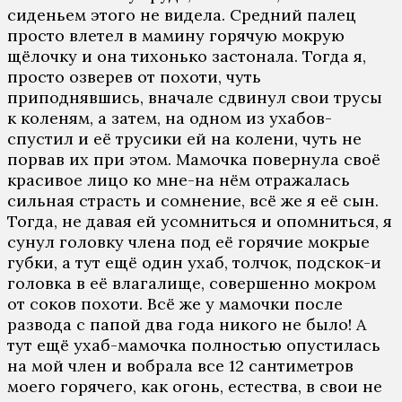
сиденьем этого не видела. Средний палец
просто влетел в мамину горячую мокрую
щёлочку и она тихонько застонала. Тогда я,
просто озверев от похоти, чуть
приподнявшись, вначале сдвинул свои трусы
к коленям, а затем, на одном из ухабов-
спустил и её трусики ей на колени, чуть не
порвав их при этом. Мамочка повернула своё
красивое лицо ко мне-на нём отражалась
сильная страсть и сомнение, всё же я её сын.
Тогда, не давая ей усомниться и опомниться, я
сунул головку члена под её горячие мокрые
губки, а тут ещё один ухаб, толчок, подскок-и
головка в её влагалище, совершенно мокром
от соков похоти. Всё же у мамочки после
развода с папой два года никого не было! А
тут ещё ухаб-мамочка полностью опустилась
на мой член и вобрала все 12 сантиметров
моего горячего, как огонь, естества, в свои не