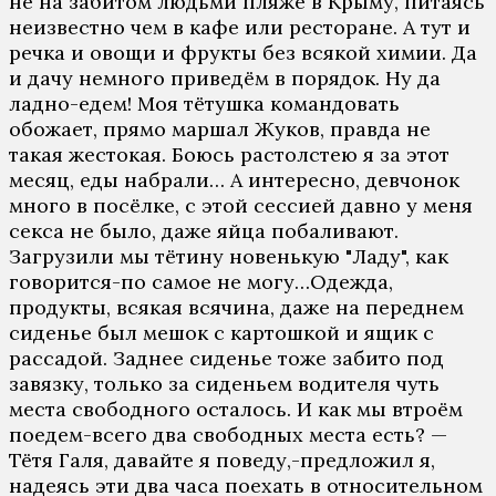
не на забитом людьми пляже в Крыму, питаясь
неизвестно чем в кафе или ресторане. А тут и
речка и овощи и фрукты без всякой химии. Да
и дачу немного приведём в порядок. Ну да
ладно-едем! Моя тётушка командовать
обожает, прямо маршал Жуков, правда не
такая жестокая. Боюсь растолстею я за этот
месяц, еды набрали… А интересно, девчонок
много в посёлке, с этой сессией давно у меня
секса не было, даже яйца побаливают.
Загрузили мы тётину новенькую "Ладу", как
говорится-по самое не могу…Одежда,
продукты, всякая всячина, даже на переднем
сиденье был мешок с картошкой и ящик с
рассадой. Заднее сиденье тоже забито под
завязку, только за сиденьем водителя чуть
места свободного осталось. И как мы втроём
поедем-всего два свободных места есть? —
Тётя Галя, давайте я поведу,-предложил я,
надеясь эти два часа поехать в относительном