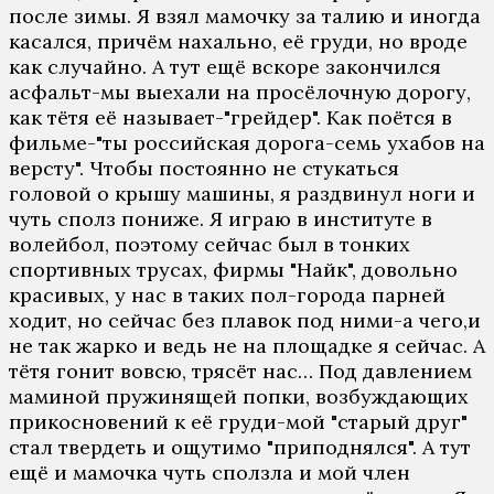
после зимы. Я взял мамочку за талию и иногда
касался, причём нахально, её груди, но вроде
как случайно. А тут ещё вскоре закончился
асфальт-мы выехали на просёлочную дорогу,
как тётя её называет-"грейдер". Как поётся в
фильме-"ты российская дорога-семь ухабов на
версту". Чтобы постоянно не стукаться
головой о крышу машины, я раздвинул ноги и
чуть сполз пониже. Я играю в институте в
волейбол, поэтому сейчас был в тонких
спортивных трусах, фирмы "Найк", довольно
красивых, у нас в таких пол-города парней
ходит, но сейчас без плавок под ними-а чего,и
не так жарко и ведь не на площадке я сейчас. А
тётя гонит вовсю, трясёт нас… Под давлением
маминой пружинящей попки, возбуждающих
прикосновений к её груди-мой "старый друг"
стал твердеть и ощутимо "приподнялся". А тут
ещё и мамочка чуть сползла и мой член