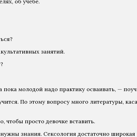
лях, об учебе.
ться?
акультативных занятий.
?
а пока молодой надо практику осваивать, — поуч
учится. По этому вопросу много литературы, к
о, чтобы просто девочке вставить.
ужны знания. Сексология достаточно широкая об