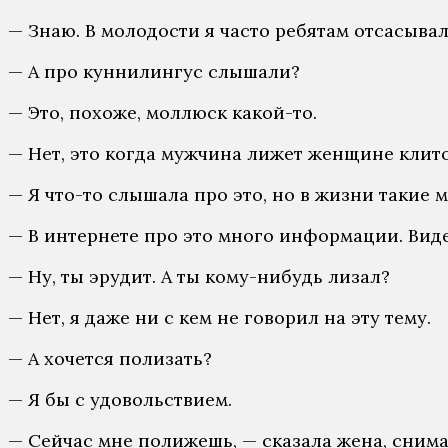
— Знаю. В молодости я часто ребятам отсасывал
— А про куннилингус слышали?
— Это, похоже, моллюск какой-то.
— Нет, это когда мужчина лижет женщине клито
— Я что-то слышала про это, но в жизни такие 
— В интернете про это много информации. Виде
— Ну, ты эрудит. А ты кому-нибудь лизал?
— Нет, я даже ни с кем не говорил на эту тему.
— А хочется полизать?
— Я бы с удовольствием.
— Сейчас мне полижешь, — сказала жена, снима