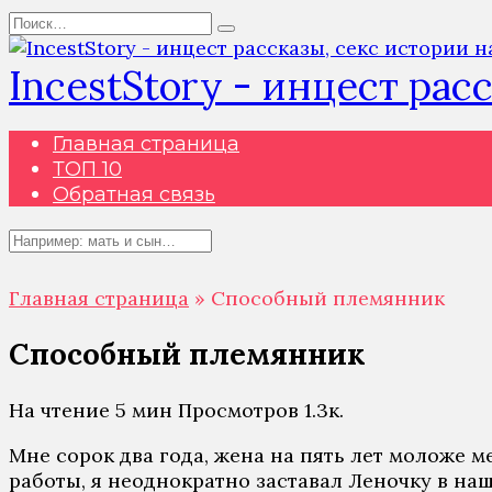
Перейти
Search
к
for:
содержанию
IncestStory - инцест рас
Главная страница
ТОП 10
Обратная связь
Search
for:
Главная страница
»
Способный племянник
Способный племянник
На чтение
5 мин
Просмотров
1.3к.
Мне сорок два года, жена на пять лет моложе ме
работы, я неоднократно заставал Леночку в на