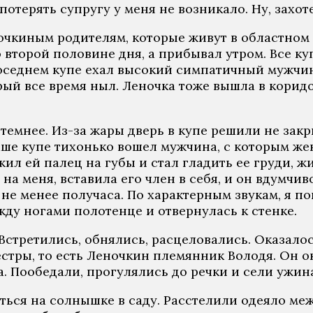
терять супругу у меня не возникало. Ну, захоте
очкиным родителям, которые живут в областном 
 во второй половине дня, а прибывал утром. Все 
оседнем купе ехал высокий симпатичный мужчина 
орый все время ныл. Леночка тоже вышла в корид
емнее. Из-за жары дверь в купе решили не закры
наше купе тихонько вошел мужчина, с которым же
ил ей палец на губы и стал гладить ее груди, жи
на меня, вставила его член в себя, и он вдумчив
не менее получаса. По характерным звукам, я по
жду ногами полотенце и отвернулась к стенке.
Встретились, обнялись, расцеловались. Оказало
стры, то есть Леночкин племянник Володя. Он о
а. Пообедали, прогулялись до речки и сели ужин
ься на солнышке в саду. Расстелили одеяло ме