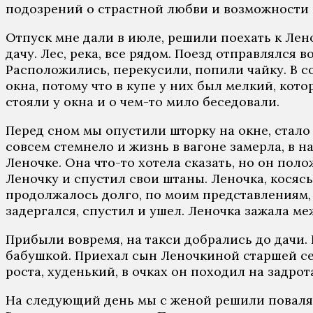
подозрений о страстной любви и возможности по
Отпуск мне дали в июле, решили поехать к Лен
дачу. Лес, река, все рядом. Поезд отправлялся
Расположились, перекусили, попили чайку. В с
окна, потому что в купе у них был мелкий, кот
стояли у окна и о чем-то мило беседовали.
Перед сном мы опустили шторку на окне, стало т
совсем стемнело и жизнь в вагоне замерла, в 
Леночке. Она что-то хотела сказать, но он полож
Леночку и спустил свои штаны. Леночка, косясь 
продолжалось долго, по моим представлениям, 
задергался, спустил и ушел. Леночка зажала ме
Прибыли вовремя, на такси добрались до дачи. 
бабушкой. Приехал сын Леночкиной старшей се
роста, худенький, в очках он походил на задрот
На следующий день мы с женой решили повалят