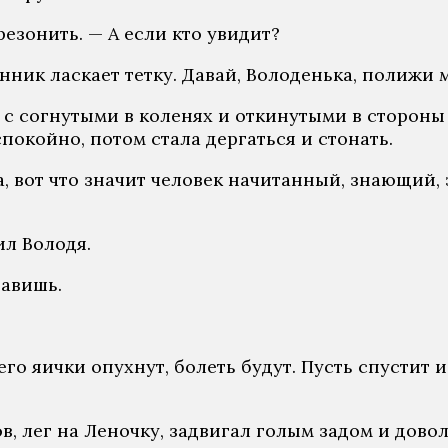
резонить. — А если кто увидит?
янник ласкает тетку. Давай, Володенька, полижи 
 с согнутыми в коленях и откинутыми в стороны 
спокойно, потом стала дергаться и стонать.
, вот что значит человек начитанный, знающий, 
ил Володя.
тавишь.
него яички опухнут, болеть будут. Пусть спустит
, лег на Леночку, задвигал голым задом и довол