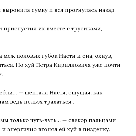
я выронила сумку и вся прогнулась назад.
и приспустил их вместе с трусиками,
 меж половых губок Насти и она, охнув,
иться. Но хуй Петра Кирилловича уже почти
.
ыебли… — шептала Настя, ощущая, как
нам ведь нельзя трахаться…
о мы только чуть-чуть… — свекор пальцами
и энергично вгонял ей хуй в пизденку.