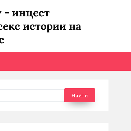
y - инцест
секс истории на
с
Найти