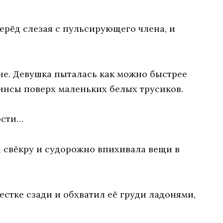
перёд слезая с пульсирующего члена, и
не. Девушка пыталась как можно быстрее
жинсы поверх маленьких белых трусиков.
ости…
а свёкру и судорожно впихивала вещи в
естке сзади и обхватил её груди ладонями,