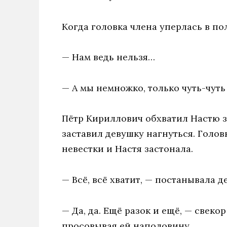
Когда головка члена уперлась в по
— Нам ведь нельзя…
— А мы немножко, только чуть-чуть
Пётр Кириллович обхватил Настю за
заставил девушку нагнуться. Голо
невестки и Настя застонала.
— Всё, всё хватит, — постанывала д
— Да, да. Ещё разок и ещё, — свеко
просовывая ей наполовину.