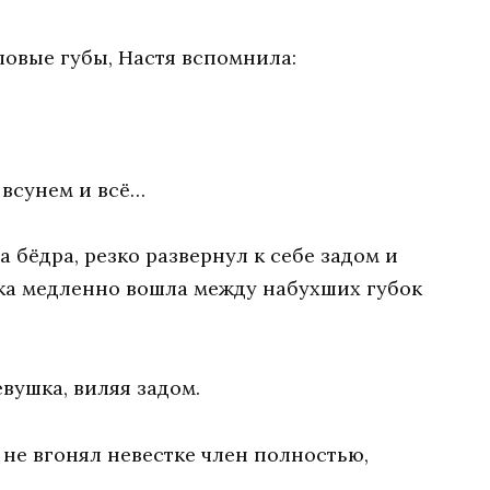
ловые губы, Настя вспомнила:
 всунем и всё…
 бёдра, резко развернул к себе задом и
вка медленно вошла между набухших губок
евушка, виляя задом.
р не вгонял невестке член полностью,