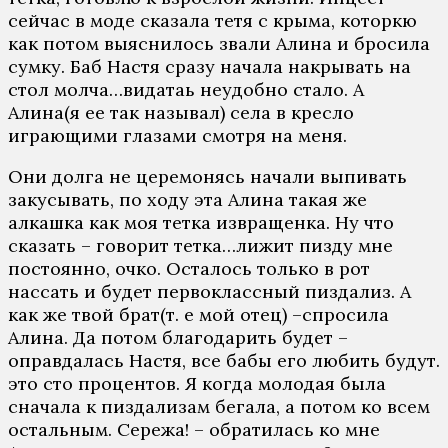
сейчас в моде сказала тетя с крыма, которкю
как потом выяснилось звали Алина и бросила
сумку. Баб Настя сразу начала накрывать на
стол молча…видатаь неудобно стало. А
Алина(я ее так называл) села в кресло
играющими глазами смотря на меня.
Они долга не церемонясь начали выпивать
закусывать, по ходу эта Алина такая же
алкашка как моя тетка извращенка. Ну что
сказать – говорит тетка…лижит пизду мне
постоянно, очко. Осталось только в рот
нассать и будет первоклассный пиздализ. А
как же твой брат(т. е мой отец) –спросила
Алина. Да потом благодарить будет –
оправдалась Настя, все бабы его любить будут.
это сто процентов. Я когда молодая была
сначала к пиздализам бегала, а потом ко всем
остальным. Сережа! – обратилась ко мне