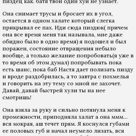
пиздец как. батя твой один хуй не узнает.
Она снимает трусы и бросает их в угол,
остается в одном халате который слегка
прикрывал ее пах. Иди сюда пиздюк( причем
она все время меня так называла, мне даже
обидно было в одно время) я подошел и был
поражен, состояние отвращения небыло
вообще, а только желание попробовать(я уже в
то время об этом думал) попробывать пока
есть шанс, пока баб Настя дает полизать пизду
и вроде раздобрилась, а то завтра с похмелья
и говорить на эту тему со мной не захочет.
Давай, давай быстрей хули ты на нее
смотришь!
Она взяла за руку и сильно потянула меня к
промежности, приподняла халат а она ммм…
вся мокрая, аш течет прям. Я коснулся губами
ее половых губ и начал неумело лизать, вся