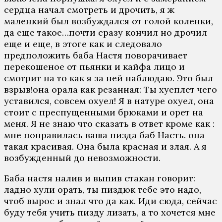
сердца начал смотреть и дрочить, я ж
маленкий был возбуждался от голой коленки,
да еще такое…почти сразу кончил но дрочил
еще и еще, в этоге как и следовало
предположить баба Настя поворачивает
перекошеное от пьянки и кайфа лицо и
смотрит на то как я за ней наблюдаю. Это был
взрыв!она орала как резанная: Ты хуеплет чего
уставился, совсем охуел! Я в натуре охуел, она
стоит с преспущенными брюками и орет на
меня. Я не знаю что сказать в ответ кроме как :
мне понравилась ваша пизда баб Насть. она
такая красивая. Она была красная и злая. А я
возбужденный до невозможности.
Баба настя налив и выпив стакан говорит:
ладно хули орать, ты пиздюк тебе это надо,
чтоб вырос и знал что да как. Иди сюда, сейчас
буду тебя учить пизду лизать, а то хочется мне