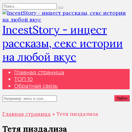
Перейти
Search
к
for:
содержанию
IncestStory - инцест
рассказы, секс истории
на любой вкус
Главная страница
ТОП 10
Обратная связь
Search
Найти
for:
Главная страница
»
Тетя пиздализа
Тетя пиздализа