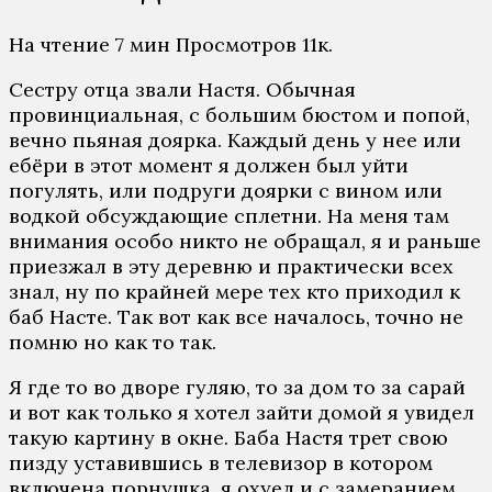
На чтение
7 мин
Просмотров
11к.
Сестру отца звали Настя. Обычная
провинциальная, с большим бюстом и попой,
вечно пьяная доярка. Каждый день у нее или
ебёри в этот момент я должен был уйти
погулять, или подруги доярки с вином или
водкой обсуждающие сплетни. На меня там
внимания особо никто не обращал, я и раньше
приезжал в эту деревню и практически всех
знал, ну по крайней мере тех кто приходил к
баб Насте. Так вот как все началось, точно не
помню но как то так.
Я где то во дворе гуляю, то за дом то за сарай
и вот как только я хотел зайти домой я увидел
такую картину в окне. Баба Настя трет свою
пизду уставившись в телевизор в котором
включена порнушка. я охуел и с замеранием