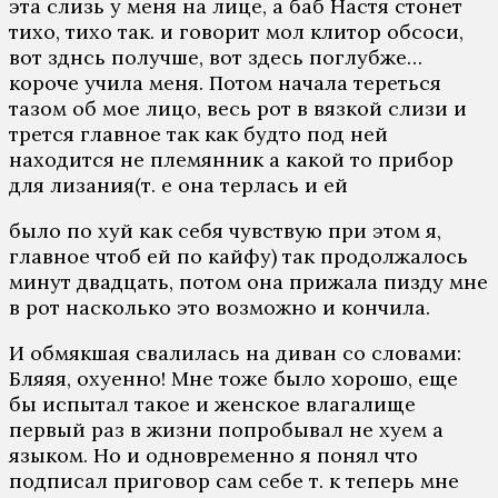
эта слизь у меня на лице, а баб Настя стонет
тихо, тихо так. и говорит мол клитор обсоси,
вот зднсь получше, вот здесь поглубже…
короче учила меня. Потом начала тереться
тазом об мое лицо, весь рот в вязкой слизи и
трется главное так как будто под ней
находится не племянник а какой то прибор
для лизания(т. е она терлась и ей
было по хуй как себя чувствую при этом я,
главное чтоб ей по кайфу) так продолжалось
минут двадцать, потом она прижала пизду мне
в рот насколько это возможно и кончила.
И обмякшая свалилась на диван со словами:
Бляяя, охуенно! Мне тоже было хорошо, еще
бы испытал такое и женское влагалище
первый раз в жизни попробывал не хуем а
языком. Но и одновременно я понял что
подписал приговор сам себе т. к теперь мне