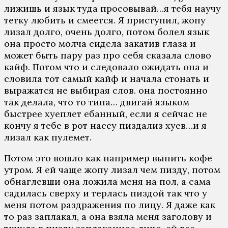
лижишь и язык туда просовывай…я тебя научу
тетку любить и смеется. Я приступил, жопу
лизал долго, очень долго, потом болел язык
она просто молча сидела закатив глаза и
может быть пару раз про себя сказала слово
кайф. Потом что и следовало ожидать она и
словила тот самый кайф и начала стонать и
выражатся не выбирая слов. она постоянно
так делала, что то типа… двигай языком
быстрее хуеплет ебанный, если я сейчас не
кончу я тебе в рот нассу пиздализ хуев…и я
лизал как пулемет.
Потом это вошло как например выпить кофе
утром. Я ей чаще жопу лизал чем пизду, потом
обнаглевши она ложила меня на пол, а сама
садилась сверху и терлась пиздой так что у
меня потом раздражения по лицу. Я даже как
то раз заплакал, а она взяла меня заголову и