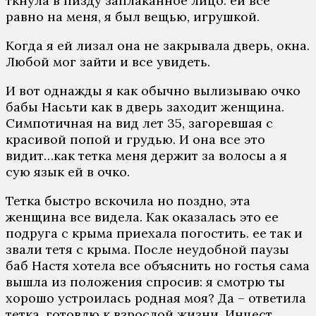
ткнула в пизду заплаканное лицо. ей все
равно на меня, я был вещью, игрушкой.
Когда я ей лизал она не закрывала дверь, окна.
Любой мог зайти и все увидеть.
И вот однажды я как обычно вылизываю очко
бабы Насьти как в дверь заходит женщина.
Симпотичная на вид лет 35, загоревшая с
красивой попой и грудью. И она все это
видит…как тетка меня держит за волосы а я
сую язык ей в очко.
Тетка быстро вскочила но поздно, эта
женщина все видела. Как оказалась это ее
подруга с крыма приехала погостить. ее так и
звали тетя с крыма. После неудобной паузы
баб Настя хотела все объяснить но гостья сама
вышла из положения спросив: я смотрю ты
хорошо устроилась родная моя? Да – ответила
тетка, готовлю к взрослой жизни. Инцест