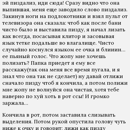
эй пиздализ, иди сюда! Сразу видно что она
выпившая, меня еще заводило слово пиздализ.
Закинув ноги на подлокотники и взял пульт от
телевизора она сказала: чтоб как после бани
чисто было и выставила пизду, я начал лизать
как всегда, посасывая клитор и засовывая
язык тетке подальше во влагалище. Чисто
случайно коснулся языком ее очка и блииин…
ее пьяный голос. Что жопу мне хочешь
полизать? Папка приедет я ему все
расскажу(так она меня все время пугала, и я
знал что она так не сделает) ну давай отлижи
сначало пизду чтоб я кончила, а потом полижи
мне жопу не волнуйся она чистая, хотя тебе
наверно по хуй хоть в рот ссы! И громко
заржала…
Кончила в рот, потом заставила слизывать
выделения. Потом рукой опустила голову чуть
ниже к очку и говорит: лижи как пизду