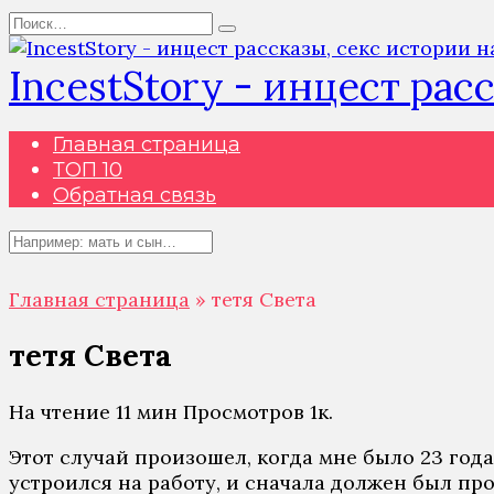
Перейти
Search
к
for:
содержанию
IncestStory - инцест рас
Главная страница
ТОП 10
Обратная связь
Search
for:
Главная страница
»
тетя Света
тетя Света
На чтение
11 мин
Просмотров
1к.
Этот случай произошел, когда мне было 23 года
устроился на работу, и сначала должен был пр