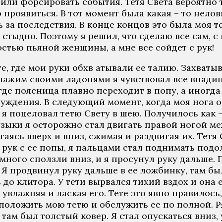
т или форсировать события. Тетя Света вероятно
 проявиться. В тот момент была какая – то нелов
ь за последствия. В конце концов это была моя т
 стыдно. Поэтому я решил, что сделаю все сам, с
стью пьяной женщины, а мне все сойдет с рук!
те, где мои руки обхв атывали ее талию. Захваты
 нажим своими ладонями я чувствовал все впадин
 где поясница плавно переходит в попу, а иногд
буждения. В следующий момент, когда моя нога ок
 поцеловал тетю Свету в шею. Получилось как – 
узыки я осторожно стал двигать правой ногой ме
ясь вверх и вниз, сжимая и раздвигая их. Тетя 
 рук с ее попы, я пальцами стал поднимать подол
емного сползли вниз, и я просунул руку дальше.
. Я продвинул руку дальше в ее ложбинку, там б
ь до клитора. У тети вырвался тихий вздох и он
у увлажняя и лаская его. Тете это явно нравилос
 положить мою тетю и обслужить ее по полной. Р
там был толстый ковер. Я стал опускаться вниз,