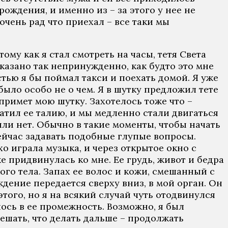
рождения, и именно из – за этого у нее не
очень рад что приехал – все таки мы
ому как я стал смотреть на часы, тетя Света
сказано так непринужденно, как будто это мне
стью я бы поймал такси и поехать домой. Я уже
было особо не о чем. Я в шутку предложил тете
спримет мою шутку. Захотелось тоже что –
атил ее талию, и мы медленно стали двигаться
 или нет. Обычно в такие моменты, чтобы начать
сейчас задавать подобные глупые вопросы.
о играла музыка, и через открытое окно с
е придвинулась ко мне. Ее грудь, живот и бедра
кого тела. Запах ее волос и кожи, смешанный с
дение передается сверху вниз, в мой орган. Он
этого, но я на всякий случай чуть отодвинулся
лось в ее промежность. Возможно, я был
ешать, что делать дальше – продолжать