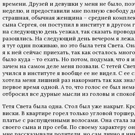
времени. Друзей и девушки у меня не было, по
неделю, и предоставили мне полную свободу дейст
страшная, обычная женщина – средней комплекци
сына Сергея, он поступил в институт в другом г
на следующую день уезжал, так сказать провод
разошлись. На следующий день вечером я лежал 
я тут один поживаю, но это была тетя Света. О
я к ней сейчас приехать, так как осталось мног
было куда – то ехать. Но потом, подумав, что я
зачем на самом деле меня позвали. С тетей Све
учился в институте я вообще ее не видел. С ее
хотела меня лишний раз накормить так как знал
первое время одной. А то, что голос ее был не
отбросил все дурные мысли из головы и спокой
Тетя Света была одна. Стол был уже накрыт. К
виски. В квартире горел только угловой торшер
платье с распущенными волосами. Она стала за
своего сына и про себя. По своему характеру 
мне рассказывали родители, но сам лично я ник