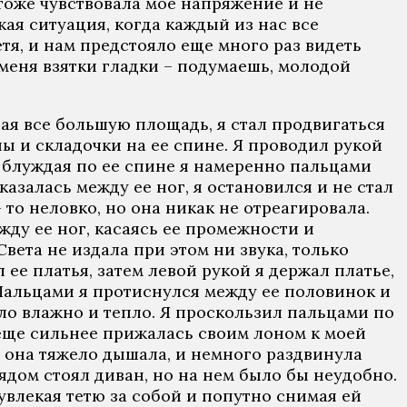
 тоже чувствовала мое напряжение и не
кая ситуация, когда каждый из нас все
етя, и нам предстояло еще много раз видеть
 меня взятки гладки – подумаешь, молодой
вая все большую площадь, я стал продвигаться
ы и складочки на ее спине. Я проводил рукой
а блуждая по ее спине я намеренно пальцами
азалась между ее ног, я остановился и не стал
то неловко, но она никак не отреагировала.
жду ее ног, касаясь ее промежности и
Света не издала при этом ни звука, только
 ее платья, затем левой рукой я держал платье,
 Пальцами я протиснулся между ее половинок и
ыло влажно и тепло. Я проскользил пальцами по
а еще сильнее прижалась своим лоном к моей
ь, она тяжело дышала, и немного раздвинула
ядом стоял диван, но на нем было бы неудобно.
 увлекая тетю за собой и попутно снимая ей