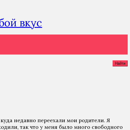
юбой вкус
Найти
д куда недавно переехали мои родители. Я
ходили, так что у меня было много свободного