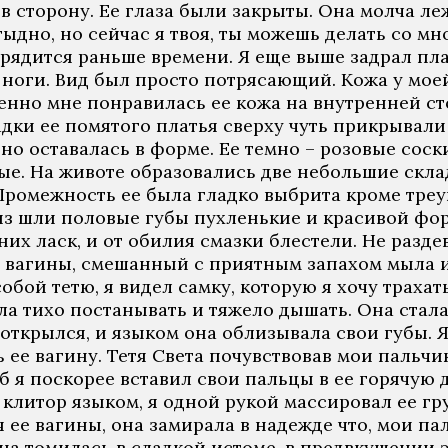
 в сторону. Ее глаза были закрыты. Она молча 
тыдно, но сейчас я твоя, ты можешь делать со м
зрядится раньше времени. Я еще выше задрал пла
 ноги. Вид был просто потрясающий. Кожа у моей
бенно мне понравилась ее кожа на внутренней с
дки ее помятого платья сверху чуть прикрывали 
 но оставалась в форме. Ее темно – розовые сос
тые. На животе образовались две небольшие скл
Промежность ее была гладко выбрита кроме треу
из шли половые губы пухленькие и красивой фо
х ласк, и от обилия смазки блестели. Не раздев
е вагины, смешанный с приятным запахом мыла и
бой тетю, я видел самку, которую я хочу трахать
ла тихо постанывать и тяжело дышать. Она стала
открылся, и языком она облизывала свои губы. Я 
ть ее вагину. Тетя Света почувствовав мои пальч
об я поскорее вставил свои пальцы в ее горячую 
 клитор языком, я одной рукой массировал ее гр
 ее вагины, она замирала в надежде что, мои пал
а томилась в сладкой истоме, в предвкушении эк