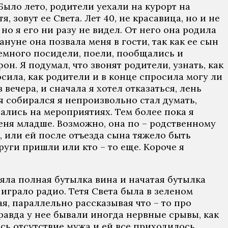
Было лето, родители уехали на курорт на
, зовут ее Света. Лет 40, не красавица, но и не
но я его ни разу не видел. От него она родила
нуне она позвала меня в гости, так как ее сын
Немного посидели, поели, пообщались и
н. Я подумал, что звонят родители, узнать, как
осила, как родители и в конце спросила могу ли
 вечера, и сначала я хотел отказаться, лень
 я собирался я непроизвольно стал думать,
чались на мероприятиях. Тем более пока я
меня младше. Возможно, она по – родственному
, или ей после отъезда сына тяжело быть
руги пришли или кто – то еще. Короче я
ояла полная бутылка вина и начатая бутылка
 играло радио. Тетя Света была в зеленом
я, параллельно рассказывая что – то про
равда у нее бывали иногда нервные срывы, как
ось отсутствие мужа и ей все приходилось