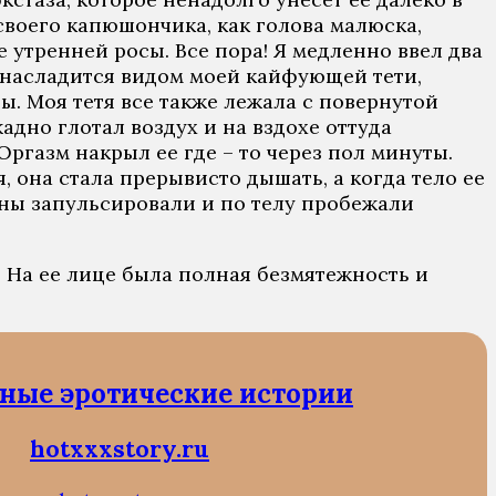
своего капюшончика, как голова малюска,
 утренней росы. Все пора! Я медленно ввел два
ел насладится видом моей кайфующей тети,
ы. Моя тетя все также лежала с повернутой
дно глотал воздух и на вздохе оттуда
ргазм накрыл ее где – то через пол минуты.
, она стала прерывисто дышать, а когда тело ее
гины запульсировали и по телу пробежали
. На ее лице была полная безмятежность и
ные эротические истории
hotxxxstory.ru