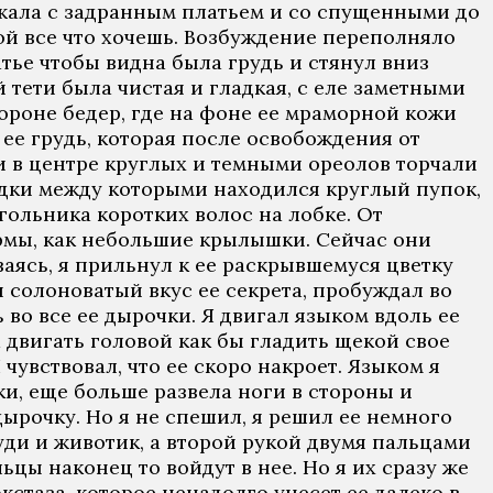
лежала с задранным платьем и со спущенными до
ной все что хочешь. Возбуждение переполняло
тье чтобы видна была грудь и стянул вниз
 тети была чистая и гладкая, с еле заметными
тороне бедер, где на фоне ее мраморной кожи
ее грудь, которая после освобождения от
ки в центре круглых и темными ореолов торчали
адки между которыми находился круглый пупок,
гольника коротких волос на лобке. От
рмы, как небольшие крылышки. Сейчас они
аясь, я прильнул к ее раскрывшемуся цветку
 солоноватый вкус ее секрета, пробуждал во
 во все ее дырочки. Я двигал языком вдоль ее
 двигать головой как бы гладить щекой свое
чувствовал, что ее скоро накроет. Языком я
ики, еще больше развела ноги в стороны и
дырочку. Но я не спешил, я решил ее немного
уди и животик, а второй рукой двумя пальцами
ьцы наконец то войдут в нее. Но я их сразу же
стаза, которое ненадолго унесет ее далеко в