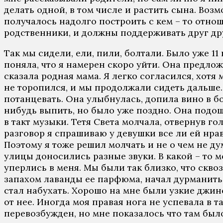
делать одной, в том числе и растить сына. Возм
получалось надолго построить с кем – то отнош
родственники, и должны поддерживать друг др
Так мы сидели, ели, пили, болтали. Было уже 11
поняла, что я намерен скоро уйти. Она предлож
сказала родная мама. Я легко согласился, хотя
не торопился, и мы продолжали сидеть дальше. 
потанцевать. Она улыбнулась, допила вино в бо
нибудь выпить, но было уже поздно. Она подош
в такт музыки. Тетя Света молчала, отвернув го
разговор я спрашиваю у девушки все ли ей нра
Поэтому я тоже решил молчать и не о чем не ду
улицы доносились разные звуки. В какой – то м
уперлись в меня. Мы были так близко, что сквоз
запахом лаванды ее парфюма, начал дурманить м
стал набухать. Хорошо на мне были узкие джинс
от нее. Иногда моя правая нога не успевала в 
перевозбужден, но мне показалось что там было