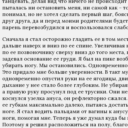
танцевать, делая вид что ничего не происходи
пыталась ни остановить меня, ни самой как – то
понимал, но не хотел сделать первый шаг, бояс
друг друга, да и перед моими родителями будет
парень перевозбудился и воспользовался слабо
Сначала я стал осторожно гладить ее в том мес
дальше наверх и вниз по ее спине. Увеличивая
по ее позвоночнику сверху вниз до того места,
задевал основание ее груди. Я был на пике воз
убирать ногу. Мы остановились. Одновременно я
Это придало мне больше уверенности. В такт м
одновременно опустил руки на ее ягодицы, двига
дыхание у нее стало более глубоким. Не убирая
а правую руку просунул под ее трусики. Они н
коснулся узелка ануса, он рефлекторно сжался
ее губкам максимально далеко, пытаясь достат
ноге. Я стал водить пальцами от вагины к анус
ноги, помогая мне. Теперь я уже думал куда бы
Поэтому я решил расположиться на полу, благо 