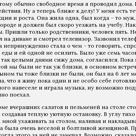
этому обычно свободное время я проводил дома. 
вия. Ну а теперь ближе к делу! У меня есть тетя
и и роста. Она жила одна, был когда – то муж, 
ороде и должен был скоро уезжать на учебу. Нака
ы. Пришли только родственники, человек пять. 
на диване и смотрел телевизор. Зазвонил телефо
на непринужденно стала о чем – то говорить, спр
о еды и ей одной не осилить. Было уже семь часов
 и так целыми днями сижу дома, согласился. Пока
той мы были не так уж близки, в основном встре
 сыном ты тоже близки не были, он был на 6 лет 
а, что я живу пока один и не особо себе готовлю
много навеселе и играла музыка, ну возможно под
но поехал.
роме вчерашних салатов и пельменей на столе ст
, создавая теплую уютную остановку. В углу тихо
 мной ухаживать за столом, наливая и накладыва
она была очень веселой и болтливой женщиной. П
огда этого за ней не замечал. Возможно, сказал