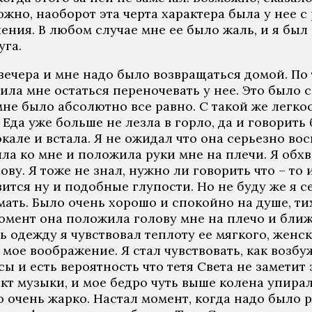
ожно, наоборот эта черта характера была у нее с 
ения. В любом случае мне ее было жаль, и я был 
уга.
 вечера и мне надо было возвращаться домой. По т
ила мне остаться переночевать у нее. Это было 
 мне было абсолютно все равно. С такой же легко
Еда уже больше не лезла в горло, да и говорить 
кале и встала. Я не ожидал что она серьезно во
ла ко мне и положила руки мне на плечи. Я обхв
лову. Я тоже не знал, нужно ли говорить что – то
вится ну и подобные глупости. Но не буду же я 
мать. Было очень хорошо и спокойно на душе, тих
омент она положила голову мне на плечо и ближ
ь одежду я чувствовал теплоту ее мягкого, женс
ое воображение. Я стал чувствовать, как возбуж
ы и есть вероятность что тетя Света не заметит 
такт музыки, и мое бедро чуть выше колена упира
 очень жарко. Настал момент, когда надо было р