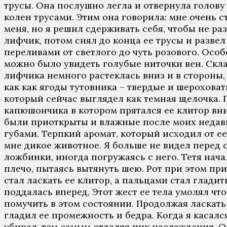
трусы. Она послушно легла и отвернула голову
колен трусами. Этим она говорила: мне очень с
меня, но я решил сдерживать себя, чтобы не ра
лифчик, потом снял до конца ее трусы и развел
переливами от светлого до чуть розового. Осо
можно было увидеть голубые ниточки вен. Скла
лифчика немного растеклась вниз и в стороны,
как как ягоды тутовника – твердые и шерохова
который сейчас выглядел как темная щелочка. 
капюшончика в котором прятался ее клитор вн
были приоткрыты и влажные после моих недавни
губами. Терпкий аромат, который исходил от е
мне дикое животное. Я больше не видел перед со
ложбинки, иногда погружаясь с него. Тетя нача
плечо, пытаясь вытянуть шею. Рот при этом при
стал ласкать ее клитор, а пальцами стал глади
поддалась вперед, Этот жест ее тела умолял чт
помучить в этом состоянии. Продолжая ласкать
гладил ее промежность и бедра. Когда я касался
убирал, тем самым отдаляя пик наслаждения. Он