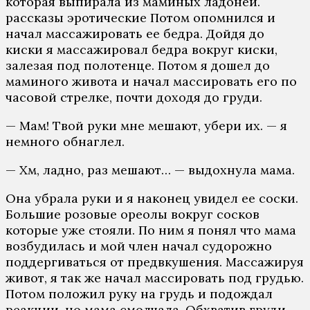
которая выпирала из маминых ладоней.
рассказы эротические Потом опомнился и
начал массажировать ее бедра. Дойдя до
киски я массажировал бедра вокруг киски,
залезая под полотенце. Потом я дошел до
маминого живота и начал массировать его по
часовой стрелке, почти доходя до груди.
— Мам! Твой руки мне мешают, убери их. — я
немного обнаглел.
— Хм, ладно, раз мешают… — выдохнула мама.
Она убрала руки и я наконец увидел ее соски.
Большие розовые ореолы вокруг сосков
которые уже стояли. По ним я понял что мама
возбудилась и мой член начал судорожно
поддергиваться от предвкушения. Массажируя
живот, я так же начал массировать под грудью.
Потом положил руку на грудь и подождал
реакции, но мама смолчала. Обхватив груди