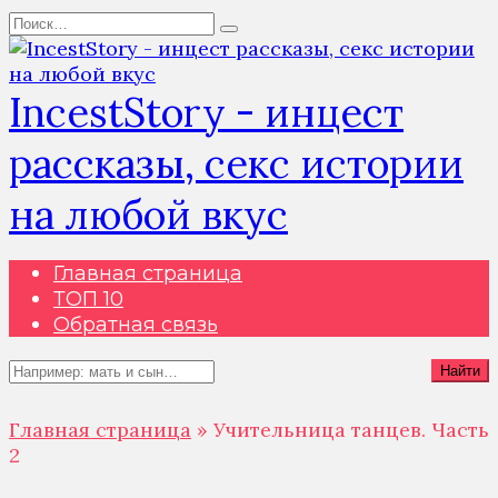
Перейти
Search
к
for:
содержанию
IncestStory - инцест
рассказы, секс истории
на любой вкус
Главная страница
ТОП 10
Обратная связь
Search
Найти
for:
Главная страница
»
Учительница танцев. Часть
2