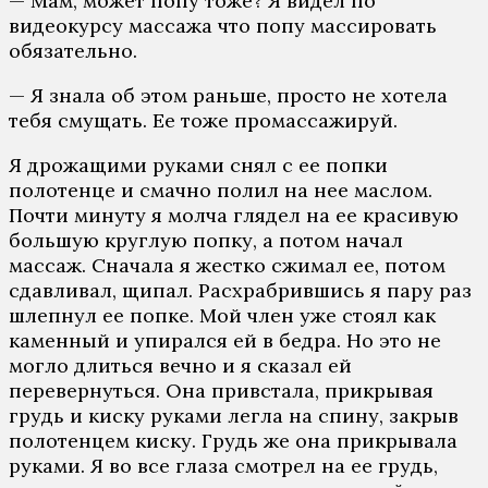
— Мам, может попу тоже? Я видел по
видеокурсу массажа что попу массировать
обязательно.
— Я знала об этом раньше, просто не хотела
тебя смущать. Ее тоже промассажируй.
Я дрожащими руками снял с ее попки
полотенце и смачно полил на нее маслом.
Почти минуту я молча глядел на ее красивую
большую круглую попку, а потом начал
массаж. Сначала я жестко сжимал ее, потом
сдавливал, щипал. Расхрабрившись я пару раз
шлепнул ее попке. Мой член уже стоял как
каменный и упирался ей в бедра. Но это не
могло длиться вечно и я сказал ей
перевернуться. Она привстала, прикрывая
грудь и киску руками легла на спину, закрыв
полотенцем киску. Грудь же она прикрывала
руками. Я во все глаза смотрел на ее грудь,