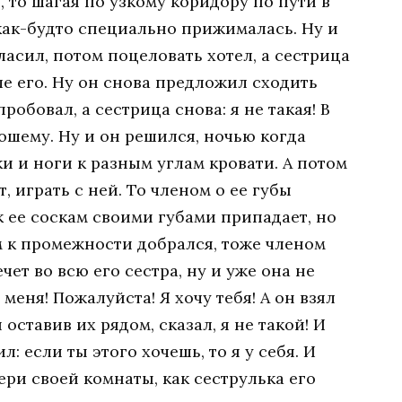
, то шагая по узкому коридору по пути в
 как-будто специально прижималась. Ну и
ласил, потом поцеловать хотел, а сестрица
ьше его. Ну он снова предложил сходить
робовал, а сестрица снова: я не такая! В
ошему. Ну и он решился, ночью когда
ки и ноги к разным углам кровати. А потом
т, играть с ней. То членом о ее губы
о к ее соскам своими губами припадает, но
м к промежности добрался, тоже членом
ечет во всю его сестра, ну и уже она не
меня! Пожалуйста! Я хочу тебя! А он взял
ставив их рядом, сказал, я не такой! И
: если ты этого хочешь, то я у себя. И
ери своей комнаты, как сеструлька его