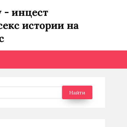
y - инцест
секс истории на
с
Найти