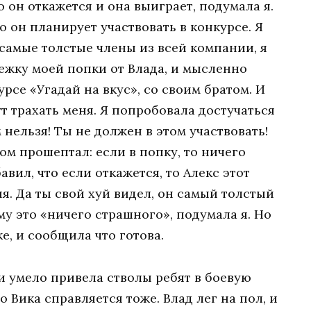
о он откажется и она выиграет, подумала я.
то он планирует участвовать в конкурсе. Я
 самые толстые члены из всей компании, я
ежку моей попки от Влада, и мысленно
рсе «Угадай на вкус», со своим братом. И
т трахать меня. Я попробовала достучаться
м нельзя! Ты не должен в этом участвовать!
м прошептал: если в попку, то ничего
вил, что если откажется, то Алекс этот
. Да ты свой хуй видел, он самый толстый
ему это «ничего страшного», подумала я. Но
ке, и сообщила что готова.
 и умело привела стволы ребят в боевую
о Вика справляется тоже. Влад лег на пол, и