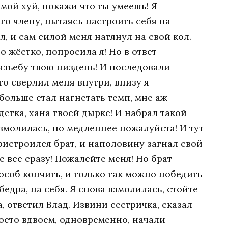
 мой хуй, покажи что ты умеешь! Я
го члену, пытаясь настроить себя на
л, и сам силой меня натянул на свой кол.
до жёстко, попросила я! Но в ответ
азъебу твою пиздень! И последовали
то сверлил меня внутри, внизу я
 больше стал нагнетать темп, мне аж
 детка, хана твоей дырке! И набрал такой
взмолилась, по медленнее пожалуйста! И тут
ристроился брат, и наполовину загнал свой
е все сразу! Пожалейте меня! Но брат
особ кончить, и только так можно победить
бедра, на себя. Я снова взмолилась, стойте
 ответил Влад. Извини сестричка, сказал
осто вдвоем, одновременно, начали