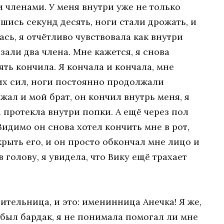
 членами. У меня внутри уже не только
шись секунд десять, ноги стали дрожать, и
сь, я отчётливо чувствовала как внутри
зали два члена. Мне кажется, я снова
ять кончила. Я кончала и кончала, мне
ких сил, ноги постоянно продолжали
ал и мой брат, он кончил внутрь меня, я
а протекла внутри попки. А ещё через пол
Видимо он снова хотел кончить мне в рот,
крыть его, и он просто обкончал мне лицо и
в голову, я увидела, что Вику ещё трахает
дительница, и это: именинница Анечка! Я же,
е был бардак, я не понимала помогал ли мне