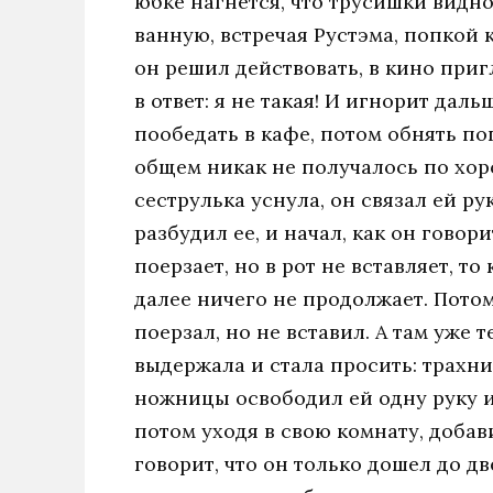
юбке нагнется, что трусишки видно
ванную, встречая Рустэма, попкой
он решил действовать, в кино приг
в ответ: я не такая! И игнорит дал
пообедать в кафе, потом обнять поп
общем никак не получалось по хор
сеструлька уснула, он связал ей ру
разбудил ее, и начал, как он говори
поерзает, но в рот не вставляет, т
далее ничего не продолжает. Пото
поерзал, но не вставил. А там уже т
выдержала и стала просить: трахни 
ножницы освободил ей одну руку и о
потом уходя в свою комнату, добавил
говорит, что он только дошел до дв