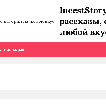
IncestStor
рассказы, 
любой вку
атная связь