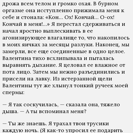
дрожа всем телом и громко охая. В бурном
оргазме она исступленно прижимала меня к
себе и стонала: «Кон… Ох! Кончай… О-ох!
Кончай в меня!…» Я перестал сдерживаться и
начал яростно выплескивать в ее
агонизирующее влагалище то, что накопилось
в моих яичках за месяцы разлуки. Наконец, мы
замерли, все еще соединенные в одно целое.
Валентина тихо всхлипывала и пыталась
выравнять дыхание. Я целовал ее влажное от
пота лицо. Затем мы нежно разъединились и
присели на лавку. Из истерзанной щели
Валентины тут же хлынул тонкий ручеек моей
спермы:
— Я так соскучилась, — сказала она, тяжело
дыша. — А ты вспоминал меня?
— Ты же знаешь. Я трахал твои трусики
каждую ночь. (Я как-то упросил ее подарить