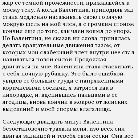
жар ее темной промежности, прижавшейся к
моему телу. А когда Валентина, приподняв зад,
стала медленно насаживать свою горячую
мокрую щель на мой член, я с громким стоном
кончил еще до того, как член вошел до упора.
Но Валентина, не сказав ни слова, принялась
делать вращательные движения тазом, от
которых мой слабеющий член внутри нее стал
наливаться новой силой. Продолжая
двигаться на мне, Валентина стала стаскивать
с себя ночную рубашку. Это было ошибкой:
увидев ее большие груди с напряженными
коричневыми сосками, я затрясся как в
лихорадке, и, вцепившись пальцами в ее
ягодицы, вновь кончил в мокрое от женских
выделений и моей спермы влагалище.
Следующие двадцать минут Валентина
безостановочно трахала меня, изо всех сил
двигая задницей и теребя свои соски. Она все