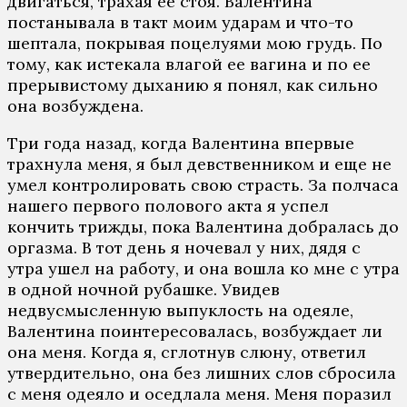
двигаться, трахая ее стоя. Валентина
постанывала в такт моим ударам и что-то
шептала, покрывая поцелуями мою грудь. По
тому, как истекала влагой ее вагина и по ее
прерывистому дыханию я понял, как сильно
она возбуждена.
Три года назад, когда Валентина впервые
трахнула меня, я был девственником и еще не
умел контролировать свою страсть. За полчаса
нашего первого полового акта я успел
кончить трижды, пока Валентина добралась до
оргазма. В тот день я ночевал у них, дядя с
утра ушел на работу, и она вошла ко мне с утра
в одной ночной рубашке. Увидев
недвусмысленную выпуклость на одеяле,
Валентина поинтересовалась, возбуждает ли
она меня. Когда я, сглотнув слюну, ответил
утвердительно, она без лишних слов сбросила
с меня одеяло и оседлала меня. Меня поразил