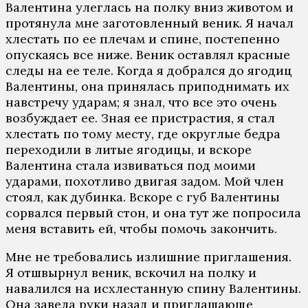
Валентина улеглась на полку вниз животом и
протянула мне заготовленный веник. Я начал
хлестать по ее плечам и спине, постепенно
опускаясь все ниже. Веник оставлял красные
следы на ее теле. Когда я добрался до ягодиц
Валентины, она принялась приподнимать их
навстречу ударам; я знал, что все это очень
возбуждает ее. Зная ее пристрастия, я стал
хлестать по тому месту, где округлые бедра
переходили в литые ягодицы, и вскоре
Валентина стала извиваться под моими
ударами, похотливо двигая задом. Мой член
стоял, как дубинка. Вскоре с губ Валентины
сорвался первый стон, и она тут же попросила
меня вставить ей, чтобы помочь закончить.
Мне не требовались излишние приглашения.
Я отшвырнул веник, вскочил на полку и
навалился на исхлестанную спину Валентины.
Она завела руки назад и приглашающе