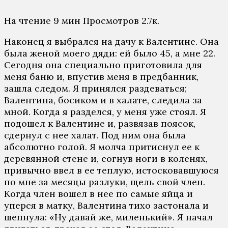
На чтение
9 мин
Просмотров
2.7к.
Наконец я выбрался на дачу к Валентине. Она
была женой моего дяди: ей было 45, а мне 22.
Сегодня она специально приготовила для
меня баню и, впустив меня в предбанник,
зашла следом. Я принялся раздеваться;
Валентина, босиком и в халате, следила за
мной. Когда я разделся, у меня уже стоял. Я
подошел к Валентине и, развязав поясок,
сдернул с нее халат. Под ним она была
абсолютно голой. Я молча притиснул ее к
деревянной стене и, согнув ноги в коленях,
привычно ввел в ее теплую, истосковавшуюся
по мне за месяцы разлуки, щель свой член.
Когда член вошел в нее по самые яйца и
уперся в матку, Валентина тихо застонала и
шепнула: «Ну давай же, миленький». Я начал