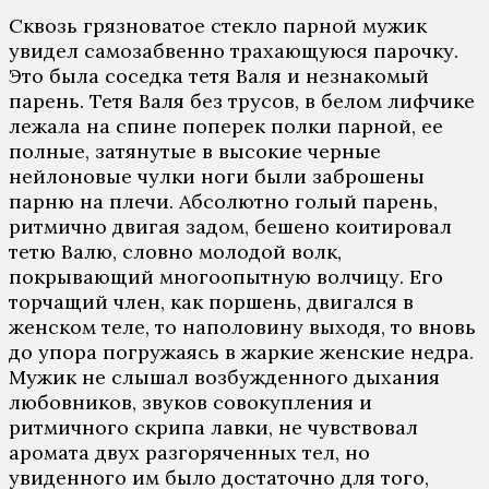
Сквозь грязноватое стекло парной мужик
увидел самозабвенно трахающуюся парочку.
Это была соседка тетя Валя и незнакомый
парень. Тетя Валя без трусов, в белом лифчике
лежала на спине поперек полки парной, ее
полные, затянутые в высокие черные
нейлоновые чулки ноги были заброшены
парню на плечи. Абсолютно голый парень,
ритмично двигая задом, бешено коитировал
тетю Валю, словно молодой волк,
покрывающий многоопытную волчицу. Его
торчащий член, как поршень, двигался в
женском теле, то наполовину выходя, то вновь
до упора погружаясь в жаркие женские недра.
Мужик не слышал возбужденного дыхания
любовников, звуков совокупления и
ритмичного скрипа лавки, не чувствовал
аромата двух разгоряченных тел, но
увиденного им было достаточно для того,