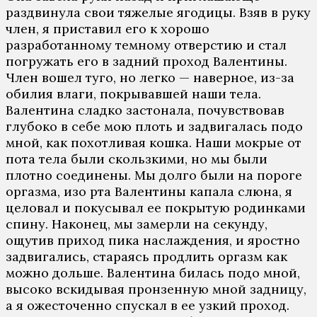
раздвинула свои тяжелые ягодицы. Взяв в руку
член, я приставил его к хорошо
разработанному темному отверстию и стал
погружать его в задний проход Валентины.
Член вошел туго, но легко — наверное, из-за
обилия влаги, покрывавшей наши тела.
Валентина сладко застонала, почувствовав
глубоко в себе мою плоть и задвигалась подо
мной, как похотливая кошка. Наши мокрые от
пота тела были скользкими, но мы были
плотно соединены. Мы долго были на пороге
оргазма, изо рта Валентины капала слюна, я
целовал и покусывал ее покрытую родинками
спину. Наконец, мы замерли на секунду,
ощутив приход пика наслаждения, и яростно
задвигались, стараясь продлить оргазм как
можно дольше. Валентина билась подо мной,
высоко вскидывая пронзенную мной задницу,
а я ожесточенно спускал в ее узкий проход.