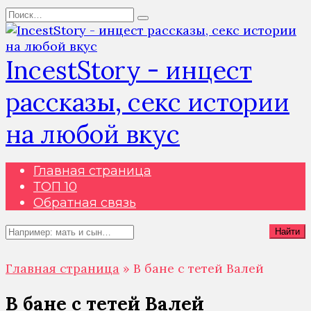
Перейти
Search
к
for:
содержанию
IncestStory - инцест
рассказы, секс истории
на любой вкус
Главная страница
ТОП 10
Обратная связь
Search
Найти
for:
Главная страница
»
В бане с тетей Валей
В бане с тетей Валей