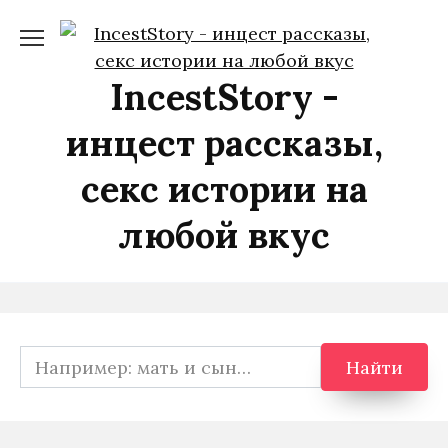
Перейти
к
содержанию
IncestStory -
инцест рассказы,
секс истории на
любой вкус
Search
Найти
for: