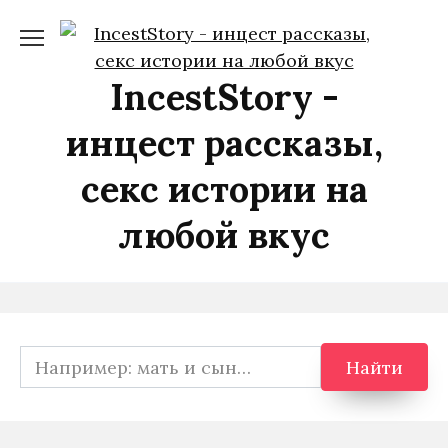
Перейти
к
содержанию
IncestStory -
инцест рассказы,
секс истории на
любой вкус
Search
Найти
for: