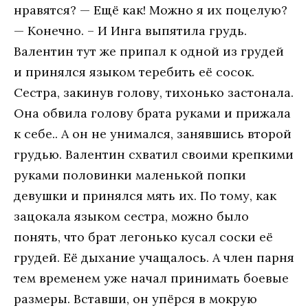
нравятся? — Ещё как! Можно я их поцелую?
— Конечно. – И Инга выпятила грудь.
Валентин тут же припал к одной из грудей
и принялся языком теребить её сосок.
Сестра, закинув голову, тихонько застонала.
Она обвила голову брата руками и прижала
к себе.. А он не унимался, занявшись второй
грудью. Валентин схватил своими крепкими
руками половинки маленькой попки
девушки и принялся мять их. По тому, как
зацокала языком сестра, можно было
понять, что брат легонько кусал соски её
грудей. Её дыхание учащалось. А член парня
тем временем уже начал принимать боевые
размеры. Вставши, он упёрся в мокрую