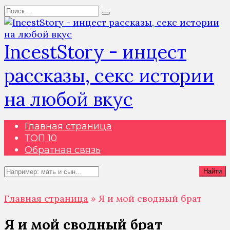
Перейти
Search
к
for:
содержанию
IncestStory - инцест
рассказы, секс истории
на любой вкус
Главная страница
ТОП 10
Обратная связь
Search
Найти
for:
Главная страница
»
Я и мой сводный брат
Я и мой сводный брат