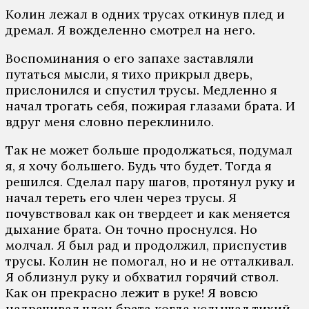
Колин лежал в одних трусах откинув плед и
дремал. Я вожделенно смотрел на него.
Воспоминания о его запахе заставляли
путаться мысли, я тихо прикрыл дверь,
прислонился и спустил трусы. Медленно я
начал трогать себя, пожирая глазами брата. И
вдруг меня словно переклинило.
Так не может больше продолжаться, подумал
я, я хочу большего. Будь что будет. Тогда я
решился. Сделал пару шагов, протянул руку и
начал тереть его член через трусы. Я
почувствовал как он твердеет и как меняется
дыхание брата. Он точно проснулся. Но
молчал. Я был рад и продолжил, приспустив
трусы. Колин не помогал, но и не отталкивал.
Я облизнул руку и обхватил горячий ствол.
Как он прекрасно лежит в руке! Я вовсю
надрачивал член брата когда услышал тихий