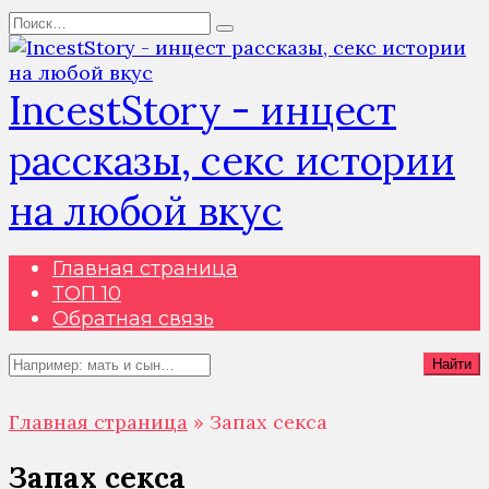
Перейти
Search
к
for:
содержанию
IncestStory - инцест
рассказы, секс истории
на любой вкус
Главная страница
ТОП 10
Обратная связь
Search
Найти
for:
Главная страница
»
Запах секса
Запах секса