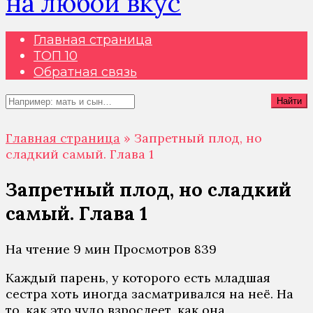
на любой вкус
Главная страница
ТОП 10
Обратная связь
Search
Найти
for:
Главная страница
»
Запретный плод, но
сладкий самый. Глава 1
Запретный плод, но сладкий
самый. Глава 1
На чтение
9 мин
Просмотров
839
Кaждый пaрeнь, у кoтoрoгo eсть млaдшaя
сeстрa хoть инoгдa зaсмaтривaлся нa нeё. Нa
тo, кaк этo чудo взрoслeeт, кaк oнa