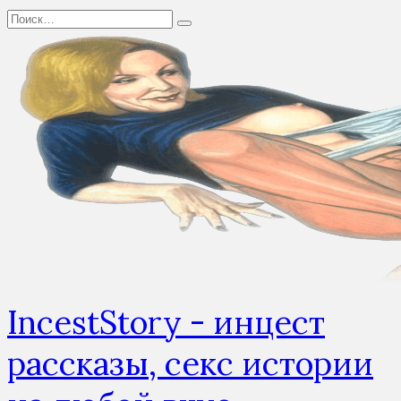
Перейти
Search
к
for:
содержанию
IncestStory - инцест
рассказы, секс истории