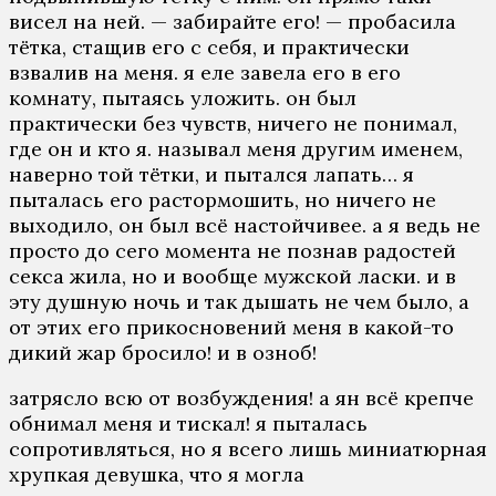
висел на ней. — забирайте его! — пробасила
тётка, стащив его с себя, и практически
взвалив на меня. я еле завела его в его
комнату, пытаясь уложить. он был
практически без чувств, ничего не понимал,
где он и кто я. называл меня другим именем,
наверно той тётки, и пытался лапать… я
пыталась его растормошить, но ничего не
выходило, он был всё настойчивее. а я ведь не
просто до сего момента не познав радостей
секса жила, но и вообще мужской ласки. и в
эту душную ночь и так дышать не чем было, а
от этих его прикосновений меня в какой-то
дикий жар бросило! и в озноб!
затрясло всю от возбуждения! а ян всё крепче
обнимал меня и тискал! я пыталась
сопротивляться, но я всего лишь миниатюрная
хрупкая девушка, что я могла