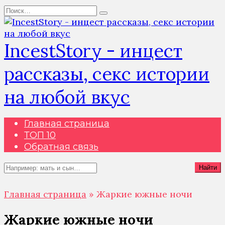
Перейти
Search
к
for:
содержанию
IncestStory - инцест
рассказы, секс истории
на любой вкус
Главная страница
ТОП 10
Обратная связь
Search
Найти
for:
Главная страница
»
Жаркие южные ночи
Жаркие южные ночи