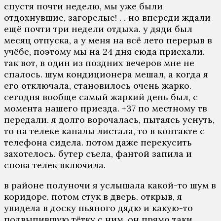
спустя почти неделю, мы уже были
отдохнувшие, загорелые! . . но впереди ждали
ещё почти три недели отдыха. у дяди был
месяц отпуска, а у меня на всё лето перерыв в
учёбе, поэтому мы на 24 дня сюда приехали.
так вот, в один из поздних вечеров мне не
спалось. шум кондиционера мешал, а когда я
его отключала, становилось очень жарко.
сегодня вообще самый жаркий день был, с
момента нашего приезда. +37 по местному тв
передали. я долго ворочалась, пытаясь уснуть,
то на телеке каналы листала, то в контакте с
телефона сидела. потом даже перекусить
захотелось. бутер съела, фантой запила и
снова телек включила.
в районе полуночи я услышала какой-то шум в
коридоре. потом стук в дверь. открыв, я
увидела в доску пьяного дядю и какую-то
подвыпившую тётку с ним. он прямо таки