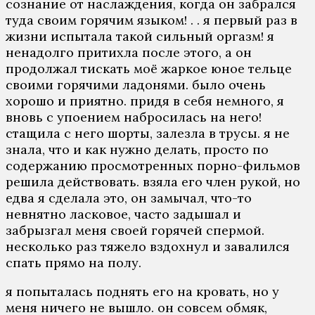
сознание от наслаждения, когда он забрался
туда своим горячим языком! . . я первый раз в
жизни испытала такой сильный оргазм! я
ненадолго притихла после этого, а он
продолжал тискать моё жаркое юное тельце
своими горячими ладонями. было очень
хорошо и приятно. придя в себя немного, я
вновь с упоением набросилась на него!
стащила с него шорты, залезла в трусы. я не
знала, что и как нужно делать, просто по
содержанию просмотренных порно-фильмов
решила действовать. взяла его член рукой, но
едва я сделала это, он замычал, что-то
невнятно ласковое, часто задышал и
забрызгал меня своей горячей спермой.
несколько раз тяжело вздохнул и завалился
спать прямо на полу.
я попыталась поднять его на кровать, но у
меня ничего не вышло. он совсем обмяк,