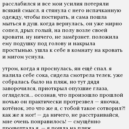
расслабился и все мои усилия потеряли
всякий смысл. я стянула с него испачканную
одежду, чтобы постирать, и сама пошла
мыться в душ. когда вернулась, он уже мирно
сопел, дрых голый, на полу возле своей
кровати. ну ничего, не замёрзнет. положила
ему подушку под голову и накрыла
простынью. ушла к себе в комнату на кровать
и мигом уснула.
утром, когда я проснулась, ян ещё спал. я
налила себе сока, сидела смотрела телек. уже
собралась было на пляж, но тут дядя
заворочился, приоткрыл опухшие глаза,
огляделся… осознав, что произошло прошлой
ночью он практически протрезвел — яночка,
котёнок, это что же я, с тобой такое сотворил?!
как же я мог! — да ничего, не расстраивайся,
мне очень понравилось! — смущённо
прошептала я. — я пошла на пляж.