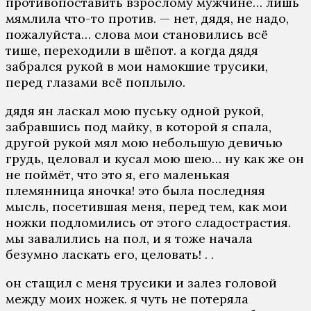
противопоставить взрослому мужчине… лишь
мямлила что-то против. — нет, дядя, не надо,
пожалуйста… слова мои становились всё
тише, переходили в шёпот. а когда дядя
забрался рукой в мои намокшие трусики,
перед глазами всё поплыло.
дядя ян ласкал мою пуську одной рукой,
забравшись под майку, в которой я спала,
другой рукой мял мою небольшую девичью
грудь, целовал и кусал мою шею… ну как же он
не поймёт, что это я, его маленькая
племянница яночка! это была последняя
мысль, посетившая меня, перед тем, как мои
ножки подломились от этого сладострастия.
мы завалились на пол, и я тоже начала
безумно ласкать его, целовать! . .
он стащил с меня трусики и залез головой
между моих ножек. я чуть не потеряла