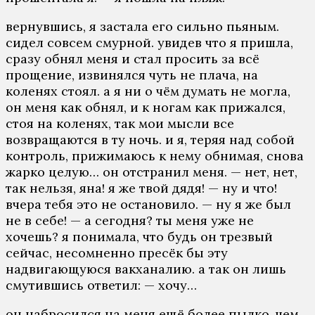
вернувшись, я застала его сильно пьяным.
сидел совсем смурной. увидев что я пришла,
сразу обнял меня и стал просить за всё
прощение, извинялся чуть не плача, на
коленях стоял. а я ни о чём думать не могла,
он меня как обнял, и к ногам как прижался,
стоя на коленях, так мои мысли все
возвращаются в ту ночь. и я, теряя над собой
контроль, прижимаюсь к нему обнимая, снова
жарко целую… он отстранил меня. — нет, нет,
так нельзя, яна! я же твой дядя! — ну и что!
вчера тебя это не остановило. — ну я же был
не в себе! — а сегодня? ты меня уже не
хочешь? я понимала, что будь он трезвый
сейчас, несомненно пресёк бы эту
надвигающуюся вакханалию. а так он лишь
смутившись ответил: — хочу…
он набросился на меня ещё более пылко, чем