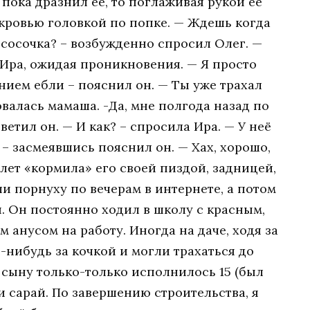
пока дразнил её, то поглаживая рукой её
 кровью головкой по попке. — Ждешь когда
а, сосочка? – возбужденно спросил Олег. —
 Ира, ожидая проникновения. — Я просто
ием ебли – пояснил он. — Ты уже трахал
валась мамаша. -Да, мне полгода назад по
тветил он. — И как? – спросила Ира. — У неё
– засмеявшись пояснил он. — Хах, хорошо,
8 лет «кормила» его своей пиздой, задницей,
и порнуху по вечерам в интернете, а потом
 Он постоянно ходил в школу с красным,
 анусом на работу. Иногда на даче, ходя за
е-нибудь за кочкой и могли трахаться до
а сыну только-только исполнилось 15 (был
и сарай. По завершению строительства, я