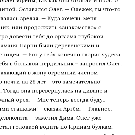
довлетворены, так как они отошли и просто
ной. Оставался Олег. — Олежек, ты что-то
валась зрелая. — Куда хочешь меня
ник, или продолжить «знакомство» с
ро довести тебя до оргазма глубокой
маманя. Парни были деревенскими и
сницей. — Рот у тебя конечно творит чудеса,
тебя в большой пердильник – запросил Олег.
 трахающий в жопу огромный членом
 почти на 28 лет – это замечательно! –
 Тогда она перевернулась на диване и
мный орех. — Мне теперь всегда будут
и станками! – сказал Артём. — Главное,
 целлюлита — заметил Дима. Олег уже
стал головкой водить по Иринам булкам.