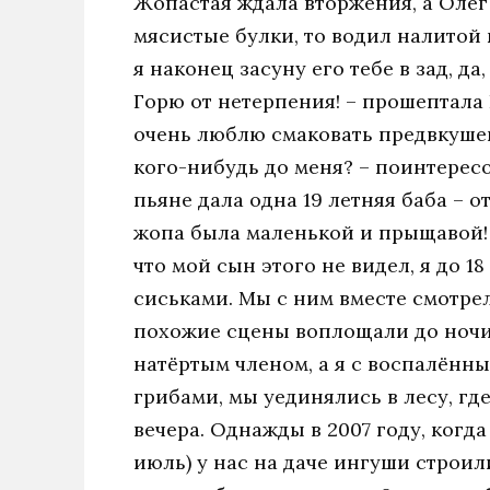
Жопастая ждала вторжения, а Олег 
мясистые булки, то водил налитой
я наконец засуну его тебе в зад, д
Горю от нетерпения! – прошептала
очень люблю смаковать предвкушен
кого-нибудь до меня? – поинтересо
пьяне дала одна 19 летняя баба – о
жопа была маленькой и прыщавой! 
что мой сын этого не видел, я до 1
сиськами. Мы с ним вместе смотрел
похожие сцены воплощали до ночи.
натёртым членом, а я с воспалённым
грибами, мы уединялись в лесу, гд
вечера. Однажды в 2007 году, когд
июль) у нас на даче ингуши строил