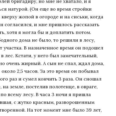
лей бригадиру, но мне не хватало, и я
ься натурой. (Он еще во время стройки
 кверху жопой в огороде и на сиськи, когда
 Он согласился, и мне пришлось рассказать
ть, хотя я могла бы и доплатить потом.
бодного дома не было, то решили в лесу,
т участка. В назначенное время он подошел
в лес. Кстати, у него был замечательный,
но очень жирный. А сын не спал, ждал дома,
около 2,5 часов. За это время он побывал
ого раз и сумел кончить 3 раза. Он сношал
е, на земле, постелив полотенце, в овраге,
по всему лесу. В часа 3 ночи я пришла
авшая, с жутко красным, разворошенным
творенной. На тот момент мне было 39 лет,