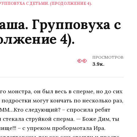
УППОВУХА С ДЕТЬМИ. (ПРОДОЛЖЕНИЕ 4).
ша. Групповуха с
олжение 4).
ПРОСМОТРОВ
3.9к.
го монстра, он был весь в сперме, но до сих
о подростки могут кончать по несколько раз,
 МММ…Кто следующий? – спросила ребят
 стекала струйкой сперма. — Боже Дим, ты
ище!!! – с упреком пробормотала Ира.