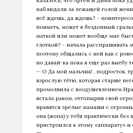
Казалось, что Артём и Дима пока у
наблюдали за лежащей голой женщи
всё ждешь, да ждешь? – поинтересо
поиметь, может в бездонный сраль
маткой или может вообще мне быст
глоткой? – начала расспрашивать 
поэтому общались с ней как с рове
но давай-ка пока я еще раз выебу 
— О Да мой мальчик! , подросток,
взрослую тётю, которая старше него
промолвила с воодушевлением Ира.
встала раком, оттопырив свой огро
нравятся зрелые мамаши с огромным
она (жопа) у тебя практически без
пристроился к этому «аппарату» и 