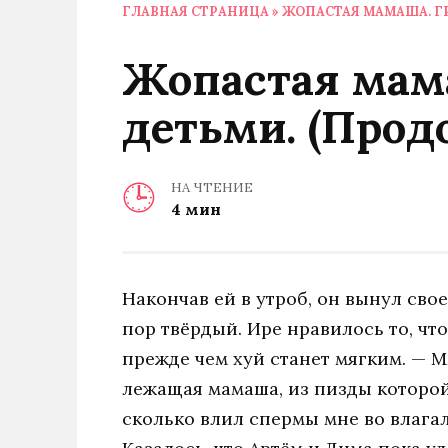
ГЛАВНАЯ СТРАНИЦА
»
ЖОПАСТАЯ МАМАША. ГР
Жопастая мама
детьми. (Прод
НА ЧТЕНИЕ
4 мин
Накончав ей в утроб, он вынул свое
пор твёрдый. Ире нравилось то, чт
прежде чем хуй станет мягким. —
лежащая мамаша, из пизды которой
сколько влил спермы мне во влагал