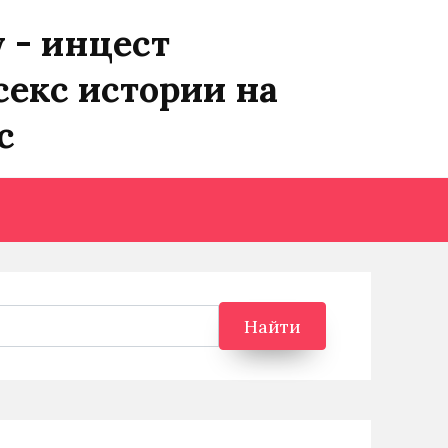
y - инцест
секс истории на
с
Найти