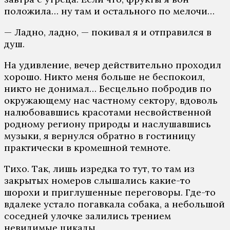
положила… ну там и остального по мелочи…
— Ладно, ладно, — покивал я и отправился в
душ.
На удивление, вечер действительно проходил
хорошо. Никто меня больше не беспокоил,
никто не донимал… Бесцельно побродив по
окружающему нас частному сектору, вдоволь
налюбовавшись красотами несвойственной
родному региону природы и наслушавшись
музыки, я вернулся обратно в гостиницу
практически в кромешной темноте.
Тихо. Так, лишь изредка то тут, то там из
закрытых номеров слышались какие-то
шорохи и приглушенные переговоры. Где-то
вдалеке устало погавкала собака, а небольшой
соседней улочке залились трением
невидимые цикады.