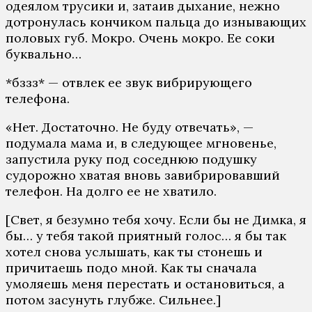
одеялом трусики и, затаив дыхание, нежно
дотронулась кончиком пальца до изнывающих
половых губ. Мокро. Очень мокро. Ее соки
буквально…
*бззз* — отвлек ее звук вибрирующего
телефона.
«Нет. Достаточно. Не буду отвечать», —
подумала мама и, в следующее мгновенье,
запустила руку под соседнюю подушку
судорожно хватая вновь завибрировавший
телефон. На долго ее не хватило.
[Свет, я безумно тебя хочу. Если бы не Димка, я
бы… у тебя такой приятный голос… я бы так
хотел снова услышать, как ты стонешь и
причитаешь подо мной. Как ты сначала
умоляешь меня перестать и остановиться, а
потом засунуть глубже. Сильнее.]