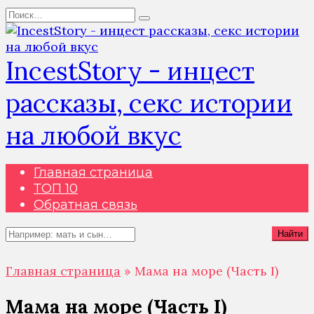
Перейти
Search
к
for:
содержанию
IncestStory - инцест
рассказы, секс истории
на любой вкус
Главная страница
ТОП 10
Обратная связь
Search
Найти
for:
Главная страница
»
Мама на море (Часть I)
Мама на море (Часть I)