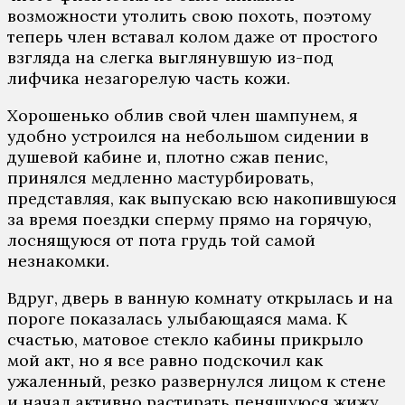
возможности утолить свою похоть, поэтому
теперь член вставал колом даже от простого
взгляда на слегка выглянувшую из-под
лифчика незагорелую часть кожи.
Хорошенько облив свой член шампунем, я
удобно устроился на небольшом сидении в
душевой кабине и, плотно сжав пенис,
принялся медленно мастурбировать,
представляя, как выпускаю всю накопившуюся
за время поездки сперму прямо на горячую,
лоснящуюся от пота грудь той самой
незнакомки.
Вдруг, дверь в ванную комнату открылась и на
пороге показалась улыбающаяся мама. К
счастью, матовое стекло кабины прикрыло
мой акт, но я все равно подскочил как
ужаленный, резко развернулся лицом к стене
и начал активно растирать пенящуюся жижу