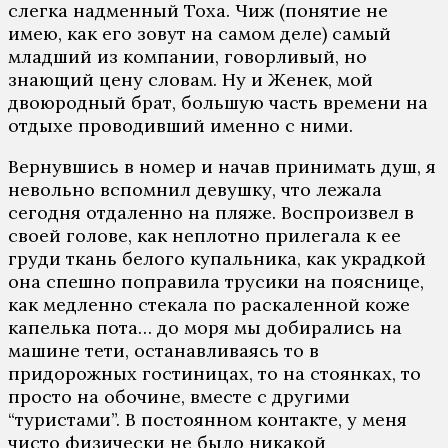
слегка надменный Тоха. Чиж (понятие не
имею, как его зовут на самом деле) самый
младший из компании, говорливый, но
знающий цену словам. Ну и Женек, мой
двоюродный брат, большую часть времени на
отдыхе проводивший именно с ними.
Вернувшись в номер и начав принимать душ, я
невольно вспомнил девушку, что лежала
сегодня отдаленно на пляже. Воспроизвел в
своей голове, как неплотно прилегала к ее
груди ткань белого купальника, как украдкой
она спешно поправила трусики на пояснице,
как медленно стекала по раскаленной коже
капелька пота… до моря мы добирались на
машине тети, останавливаясь то в
придорожных гостиницах, то на стоянках, то
просто на обочине, вместе с другими
“туристами”. В постоянном контакте, у меня
чисто физически не было никакой