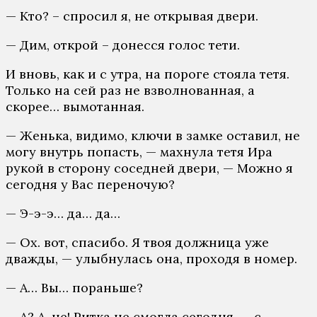
— Кто? – спросил я, не открывая двери.
— Дим, открой – донесся голос тети.
И вновь, как и с утра, на пороге стояла тетя.
Только на сей раз не взволнованная, а
скорее… вымотанная.
— Женька, видимо, ключи в замке оставил, не
могу внутрь попасть, — махнула тетя Ира
рукой в сторону соседней двери, — Можно я
сегодня у Вас переночую?
— Э-э-э… да… да…
— Ох. вот, спасибо. Я твоя должница уже
дважды, — улыбнулась она, проходя в номер.
— А… Вы… пораньше?
— А? А, не! Ритка не смогла сегодня, — с